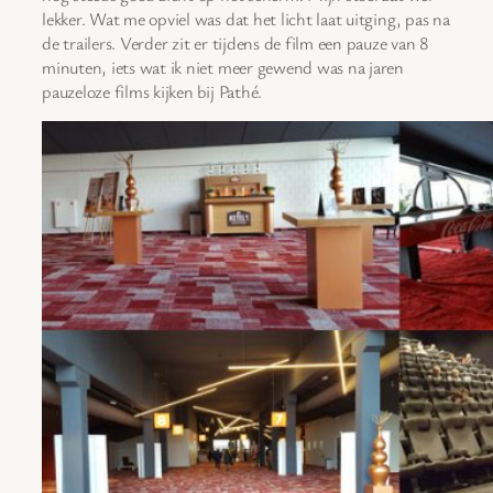
lekker. Wat me opviel was dat het licht laat uitging, pas na
de trailers. Verder zit er tijdens de film een pauze van 8
minuten, iets wat ik niet meer gewend was na jaren
pauzeloze films kijken bij Pathé.