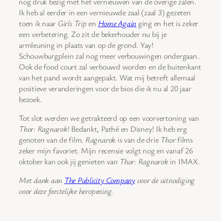
nog druk bezig met het vernieuwen van de overige zalen.
Ik heb al eerder in een vernieuwde zaal (zaal 3) gezeten
toen ik naar
Girls Trip
en
Home Again
ging en het is zeker
een verbetering. Zo zit de bekerhouder nu bij je
armleuning in plaats van op de grond. Yay!
Schouwburgplein zal nog meer verbouwingen ondergaan.
Ook de food court zal verbouwd worden en de buitenkant
van het pand wordt aangepakt. Wat mij betreft allemaal
positieve veranderingen voor de bios die ik nu al 20 jaar
bezoek.
Tot slot werden we getrakteerd op een voorvertoning van
Thor: Ragnarok
! Bedankt, Pathé en Disney! Ik heb erg
genoten van de film.
Ragnarok
is van de drie
Thor
films
zeker mijn favoriet. Mijn recensie volgt nog en vanaf 26
oktober kan ook jij genieten van
Thor: Ragnarok
in IMAX.
Met dank aan
The Publicity Company
voor de uitnodiging
voor deze feestelijke heropening.