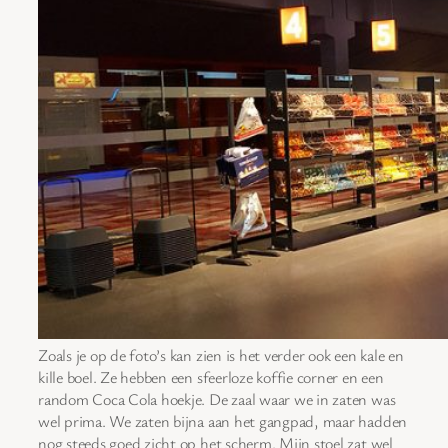
Zoals je op de foto’s kan zien is het verder ook een kale en
kille boel. Ze hebben een sfeerloze koffie corner en een
random Coca Cola hoekje. De zaal waar we in zaten was
wel prima. We zaten bijna aan het gangpad, maar hadden
nog steeds goed zicht op het scherm. Mijn stoel zat wel