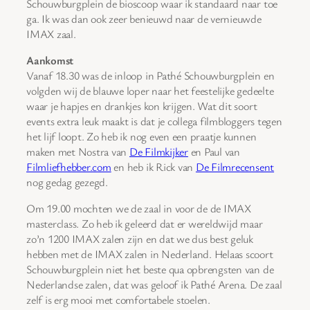
Schouwburgplein de bioscoop waar ik standaard naar toe
ga. Ik was dan ook zeer benieuwd naar de vernieuwde
IMAX zaal.
Aankomst
Vanaf 18.30 was de inloop in Pathé Schouwburgplein en
volgden wij de blauwe loper naar het feestelijke gedeelte
waar je hapjes en drankjes kon krijgen. Wat dit soort
events extra leuk maakt is dat je collega filmbloggers tegen
het lijf loopt. Zo heb ik nog even een praatje kunnen
maken met Nostra van
De Filmkijker
en Paul van
Filmliefhebber.com
en heb ik Rick van
De Filmrecensent
nog gedag gezegd.
Om 19.00 mochten we de zaal in voor de de IMAX
masterclass. Zo heb ik geleerd dat er wereldwijd maar
zo’n 1200 IMAX zalen zijn en dat we dus best geluk
hebben met de IMAX zalen in Nederland. Helaas scoort
Schouwburgplein niet het beste qua opbrengsten van de
Nederlandse zalen, dat was geloof ik Pathé Arena. De zaal
zelf is erg mooi met comfortabele stoelen.