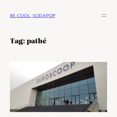
Ga
naar
BE COOL, SODAPOP
de
inhoud
Tag:
pathé