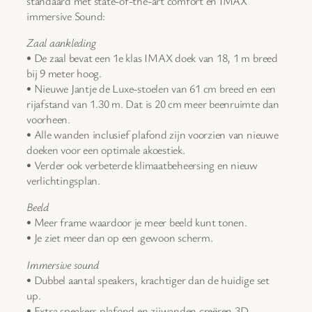
standaard met state-of-the-art comfort en IMAX
immersive Sound:
Zaal aankleding
• De zaal bevat een 1e klas IMAX doek van 18, 1 m breed
bij 9 meter hoog.
• Nieuwe Jantje de Luxe-stoelen van 61 cm breed en een
rijafstand van 1.30 m. Dat is 20 cm meer beenruimte dan
voorheen.
• Alle wanden inclusief plafond zijn voorzien van nieuwe
doeken voor een optimale akoestiek.
• Verder ook verbeterde klimaatbeheersing en nieuw
verlichtingsplan.
Beeld
• Meer frame waardoor je meer beeld kunt tonen.
• Je ziet meer dan op een gewoon scherm.
Immersive sound
• Dubbel aantal speakers, krachtiger dan de huidige set
up.
• Extra speakers plafond en zijwanden creëren 3D