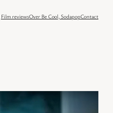
Film reviews
Over Be Cool, Sodapop
Contact