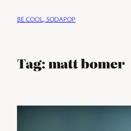
Ga
naar
BE COOL, SODAPOP
de
inhoud
Tag:
matt bomer