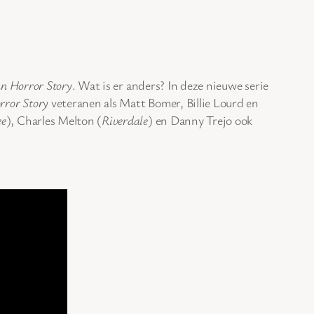
n Horror Story
. Wat is er anders? In deze nieuwe serie
rror Story
veteranen als Matt Bomer, Billie Lourd en
ee
), Charles Melton (
Riverdale
) en Danny Trejo ook