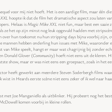
 sequel voor mij niet hoeft. Het is een aardige film, maar één 
 XXL
hoopte ik dat de film het dramatische aspect zou laten var
ippers. Helaas is
Magic Mike XXL
niet fun, maar best een saaie zi
n als ze het op zijn minst nog leuk opgevuld hadden met stripscèn
over hun toekomst nu hun stripping days bijna voorbij zijn, o
e mannen hebben onderling hun issues met Mike, waaronder er 
est van Mike speelt, hangt er maar wat chagrijnig bij zonder ech
en Donald Glover (
Community
) hoeft niet eens uit de kleren. 
tste show, maar er was niet eens een groepsact, zoals in het eer
director heeft gewerkt aan meerdere Steven Soderbergh films wa
Ik wist in Heards eerste scène niet eens zeker of ik wel naar ha
st met Joe Manganiello als uitblinker. Hij probeert nog het bes
 McDowell komen voorbij in kleine rollen.