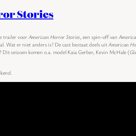
or Stories
de trailer voor
American Horror Stories
, een spin-off van
America
al. Wat er niet anders is? De cast bestaat deels uit
American Ho
at? Dit seizoen komen o.a. model Kaia Gerber, Kevin McHale (
Gl
ekend.