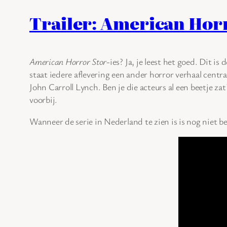
Trailer: American Horr
American Horror Stor
-ies? Ja, je leest het goed. Dit is 
staat iedere aflevering een ander horror verhaal centra
John Carroll Lynch. Ben je die acteurs al een beetje z
voorbij.
Wanneer de serie in Nederland te zien is is nog niet b