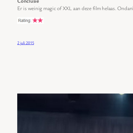
Conclusie
Er is weinig magic of XXL aan deze film helaas. Ondank
2 juli 2015