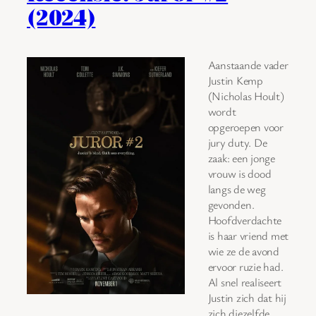
(2024)
Aanstaande vader
Justin Kemp
(Nicholas Hoult)
wordt
opgeroepen voor
jury duty. De
zaak: een jonge
vrouw is dood
langs de weg
gevonden.
Hoofdverdachte
is haar vriend met
wie ze de avond
ervoor ruzie had.
Al snel realiseert
Justin zich dat hij
zich diezelfde