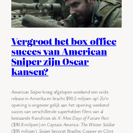
Vergroot het box office
succes van American
Sniper zijn Oscar
kansen?
American Sniper
kreeg afgelopen weekend een wide
release in Amerika en bracht $90.2 miljoen op! Zo’n
opening is ongeveer gelijk aan het opening weekend
succes van verschillende superhelden films van al
bestaande franchises als
X: Men Days of Future Past
($90.8 miljoen) en
Captain America: The Winter Soldier
($95 miljoen).
Sniper
bezorgt Bradley Cooper en Clint