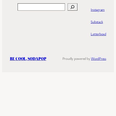
Search
Instagram
Substack
Letterboxd
BE COOL, SODAPOP
Proudly powered by
WordPress