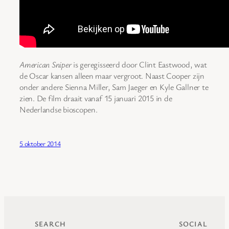
American Sniper
is geregisseerd door Clint Eastwood, wat
de Oscar kansen alleen maar vergroot. Naast Cooper zijn
onder andere Sienna Miller, Sam Jaeger en Kyle Gallner te
zien. De film draait vanaf 15 januari 2015 in de
Nederlandse bioscopen.
5 oktober 2014
SEARCH
SOCIAL