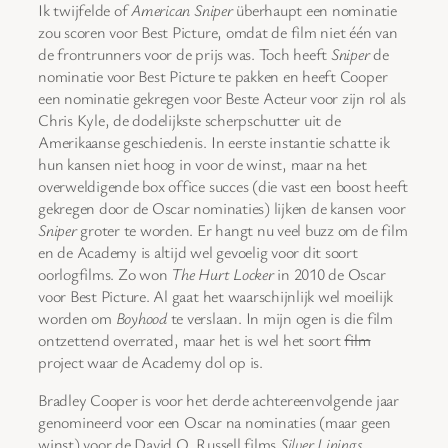
Ik twijfelde of
American Sniper
überhaupt een nominatie
zou scoren voor Best Picture, omdat de film niet één van
de frontrunners voor de prijs was. Toch heeft
Sniper
de
nominatie voor Best Picture te pakken en heeft Cooper
een nominatie gekregen voor Beste Acteur voor zijn rol als
Chris Kyle, de dodelijkste scherpschutter uit de
Amerikaanse geschiedenis. In eerste instantie schatte ik
hun kansen niet hoog in voor de winst, maar na het
overweldigende box office succes (die vast een boost heeft
gekregen door de Oscar nominaties) lijken de kansen voor
Sniper
groter te worden. Er hangt nu veel buzz om de film
en de Academy is altijd wel gevoelig voor dit soort
oorlogfilms. Zo won
The Hurt Locker
in 2010 de Oscar
voor Best Picture. Al gaat het waarschijnlijk wel moeilijk
worden om
Boyhood
te verslaan. In mijn ogen is die film
ontzettend overrated, maar het is wel het soort
film
project waar de Academy dol op is.
Bradley Cooper is voor het derde achtereenvolgende jaar
genomineerd voor een Oscar na nominaties (maar geen
winst) voor de David O. Russell films
Silver Linings