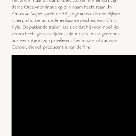
Het ziet er naar uit dat Bradley Cooper binnenkort zijn
derde Oscar-nominatie op zijn naam heeft staan. In
American Sniper
speelt de 39-jarige acteur de dodelijkste
scherpschutter uit de Amerikaanse geschiedenis: Chris
Kyle. De pakkende trailer laat zien dat hij voor moeilijke
keuzes heeft gestaan tijdens zijn missies, maar geeft ons
ook een kijkje in zijn privéleven. Een mooie rol dus voor
Cooper, die ook producent is van de film.