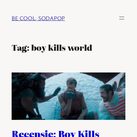
Ga
naar
BE COOL, SODAPOP
de
inhoud
Tag:
boy kills world
Recensie: Boy Kills