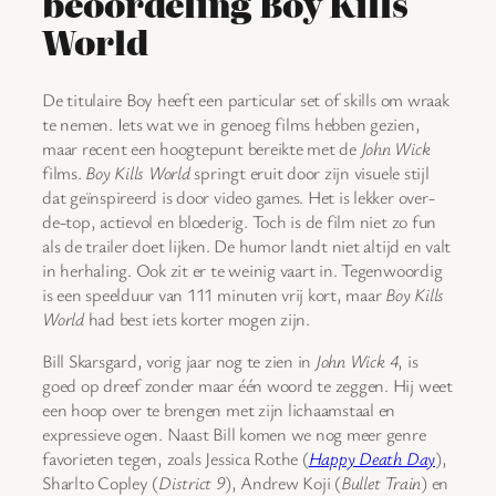
beoordeling Boy Kills
World
De titulaire Boy heeft een particular set of skills om wraak
te nemen. Iets wat we in genoeg films hebben gezien,
maar recent een hoogtepunt bereikte met de
John Wick
films.
Boy Kills World
springt eruit door zijn visuele stijl
dat geïnspireerd is door video games. Het is lekker over-
de-top, actievol en bloederig. Toch is de film niet zo fun
als de trailer doet lijken. De humor landt niet altijd en valt
in herhaling. Ook zit er te weinig vaart in. Tegenwoordig
is een speelduur van 111 minuten vrij kort, maar
Boy Kills
World
had best iets korter mogen zijn.
Bill Skarsgard, vorig jaar nog te zien in
John Wick 4
, is
goed op dreef zonder maar één woord te zeggen. Hij weet
een hoop over te brengen met zijn lichaamstaal en
expressieve ogen. Naast Bill komen we nog meer genre
favorieten tegen, zoals Jessica Rothe (
Happy Death Day
),
Sharlto Copley (
District 9
), Andrew Koji (
Bullet Train
) en