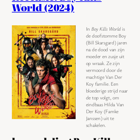
World (2024)
In
Boy Kills World
is
de doofstomme Boy
(Bill Skarsgard) jaren
na de dood van zijn
moeder en zusje uit
op wraak. Ze zijn
vermoord door de
machtige Van Der
Koy familie. Een
bloederige strijd naar
de top volgt, om
eindbaas Hilda Van
Der Koy (Famke
Janssen) uit te
schakelen.