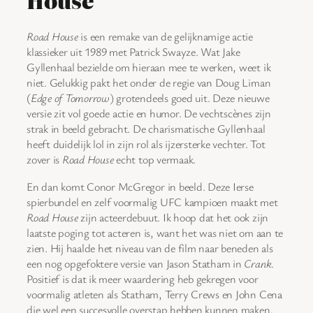
House
Road House
is een remake van de gelijknamige actie
klassieker uit 1989 met Patrick Swayze. Wat Jake
Gyllenhaal bezielde om hieraan mee te werken, weet ik
niet. Gelukkig pakt het onder de regie van Doug Liman
(
Edge of Tomorrow
) grotendeels goed uit. Deze nieuwe
versie zit vol goede actie en humor. De vechtscènes zijn
strak in beeld gebracht. De charismatische Gyllenhaal
heeft duidelijk lol in zijn rol als ijzersterke vechter. Tot
zover is
Road House
echt top vermaak.
En dan komt Conor McGregor in beeld. Deze Ierse
spierbundel en zelf voormalig UFC kampioen maakt met
Road House
zijn acteerdebuut. Ik hoop dat het ook zijn
laatste poging tot acteren is, want het was niet om aan te
zien. Hij haalde het niveau van de film naar beneden als
een nog opgefoktere versie van Jason Statham in
Crank
.
Positief is dat ik meer waardering heb gekregen voor
voormalig atleten als Statham, Terry Crews en John Cena
die wel een succesvolle overstap hebben kunnen maken.