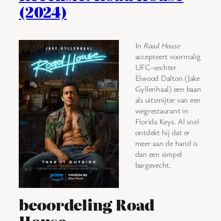
(2024)
In
Road House
accepteert voormalig
UFC-vechter
Elwood Dalton (Jake
Gyllenhaal) een baan
als uitsmijter van een
wegrestaurant in
Florida Keys. Al snel
ontdekt hij dat er
meer aan de hand is
dan een simpel
bargevecht.
beoordeling Road