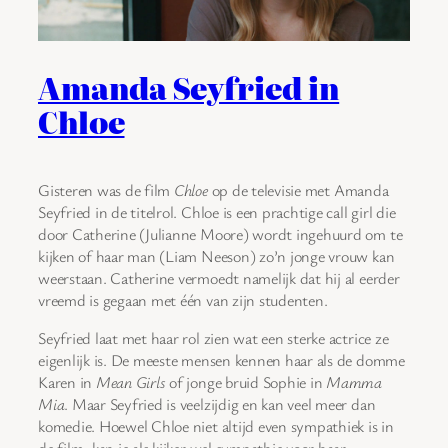
Amanda Seyfried in
Chloe
Gisteren was de film
Chloe
op de televisie met Amanda
Seyfried in de titelrol. Chloe is een prachtige call girl die
door Catherine (Julianne Moore) wordt ingehuurd om te
kijken of haar man (Liam Neeson) zo’n jonge vrouw kan
weerstaan. Catherine vermoedt namelijk dat hij al eerder
vreemd is gegaan met één van zijn studenten.
Seyfried laat met haar rol zien wat een sterke actrice ze
eigenlijk is. De meeste mensen kennen haar als de domme
Karen in
Mean Girls
of jonge bruid Sophie in
Mamma
Mia
. Maar Seyfried is veelzijdig en kan veel meer dan
komedie. Hoewel Chloe niet altijd even sympathiek is in
de film, kan je als kijker wel sympathie voor haar