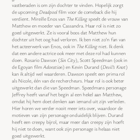
vastberaden is om zijn dochter te vinden. Hopelijk zorgt
de upcoming
Deadpool
film voor de comeback die hij
verdient. Mireille Enos van
The Killing
speelt de vrouw van
Matthew en moeder van Cassandra. Haar rol is niet zo
goed uitgewerkt. Ze is vooral boos dat Matthew hun
dochter uit het oog had verloren. Ik ben niet zo’n fan van
het acteerwerk van Enos, ook in
The Killing
niet. Ik denk
dat een andere actrice ook meer met deze rol had kunnen
doen. Rosario Dawson (
Sin City
), Scott Speedman (ook in
de Egoyan film
Adoration
) en Kevin Durand (
Devil’s Knot
)
kan ik altijd wel waarderen. Dawson speelt een prima rol
als Nicole, één van de rechercheurs. Haar rol is ook beter
uitgewerkt dan die van Speedman. Speedmans personage
Jeffrey heeft vanaf het begin al een hekel aan Matthew,
omdat hij hem doet denken aan iemand uit zijn verleden.
Hier horen we verder nooit meer iets over, waardoor de
motieven van zijn personage onduidelijk blijven. Durand
heeft een creepy bijrol, maar meer dan creepy zijn hoeft
hij niet te doen, want ook zijn personage is helaas niet
goed uitgewerkt.