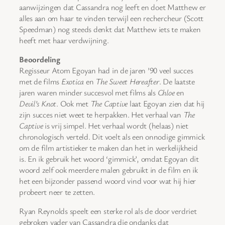
aanwijzingen dat Cassandra nog leeft en doet Matthew er
alles aan om haar te vinden terwijl een rechercheur (Scott
Speedman) nog steeds denkt dat Matthew iets te maken
heeft met haar verdwijning.
Beoordeling
Regisseur Atom Egoyan had in de jaren ’90 veel succes
met de films
Exotica
en
The Sweet Hereafter
. De laatste
jaren waren minder succesvol met films als
Chloe
en
Devil’s Knot
. Ook met
The Captive
laat Egoyan zien dat hij
zijn succes niet weet te herpakken. Het verhaal van
The
Captive
is vrij simpel. Het verhaal wordt (helaas) niet
chronologisch verteld. Dit voelt als een onnodige gimmick
om de film artistieker te maken dan het in werkelijkheid
is. En ik gebruik het woord ‘gimmick’, omdat Egoyan dit
woord zelf ook meerdere malen gebruikt in de film en ik
het een bijzonder passend woord vind voor wat hij hier
probeert neer te zetten.
Ryan Reynolds speelt een sterke rol als de door verdriet
gebroken vader van Cassandra die ondanks dat