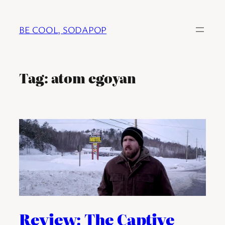
Ga
naar
BE COOL, SODAPOP
de
inhoud
Tag:
atom egoyan
Review: The Captive