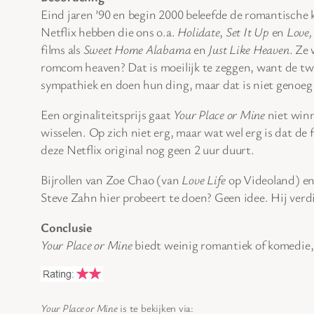
Eind jaren ’90 en begin 2000 beleefde de romantische
Netflix hebben die ons o.a.
Holidate
,
Set It Up
en
Love,
films als
Sweet Home Alabama
en
Just Like Heaven
. Ze
romcom heaven? Dat is moeilijk te zeggen, want de tw
sympathiek en doen hun ding, maar dat is niet genoeg
Een orginaliteitsprijs gaat
Your Place or Mine
niet winn
wisselen. Op zich niet erg, maar wat wel erg is dat de f
deze Netflix original nog geen 2 uur duurt.
Bijrollen van Zoe Chao (van
Love Life
op Videoland) e
Steve Zahn hier probeert te doen? Geen idee. Hij verdi
Conclusie
Your Place or Mine
biedt weinig romantiek of komedie,
Your Place or Mine
is te bekijken via: