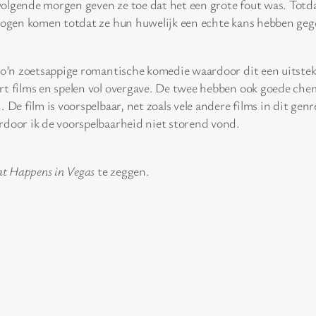
olgende morgen geven ze toe dat het een grote fout was. Totda
 mogen komen totdat ze hun huwelijk een echte kans hebben geg
 zo’n zoetsappige romantische komedie waardoor dit een uitstek
rt films en spelen vol overgave. De twee hebben ook goede chem
 De film is voorspelbaar, net zoals vele andere films in dit ge
rdoor ik de voorspelbaarheid niet storend vond.
t Happens in Vegas
te zeggen.