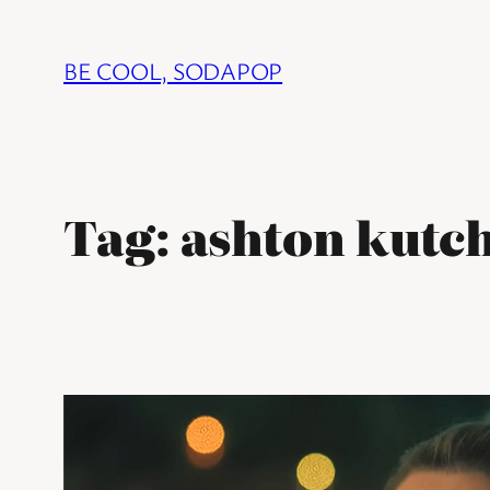
Ga
naar
BE COOL, SODAPOP
de
inhoud
Tag:
ashton kutc