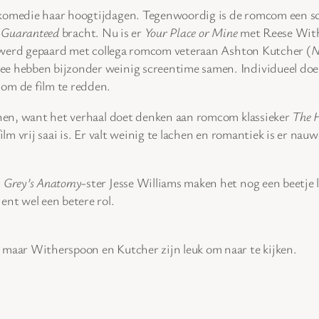
 komedie haar hoogtijdagen. Tegenwoordig is de romcom een sc
 Guaranteed
bracht. Nu is er
Your Place or Mine
met Reese With
 werd gepaard met collega romcom veteraan Ashton Kutcher (
N
ee hebben bijzonder weinig screentime samen. Individueel doe
 om de film te redden.
en, want het verhaal doet denken aan romcom klassieker
The 
ilm vrij saai is. Er valt weinig te lachen en romantiek is er nau
n
Grey’s Anatomy
-ster Jesse Williams maken het nog een beetje
ent wel een betere rol.
 maar Witherspoon en Kutcher zijn leuk om naar te kijken.