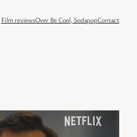
Film reviews
Over Be Cool, Sodapop
Contact