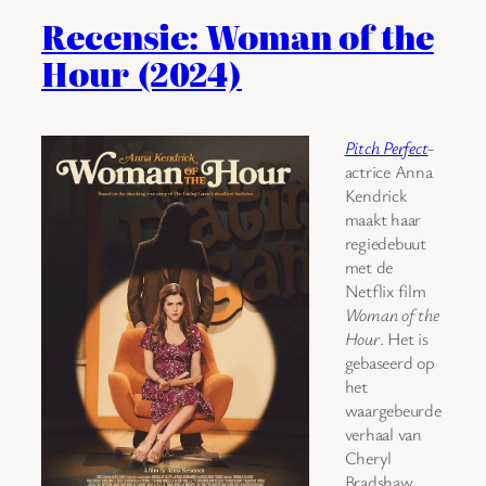
Recensie: Woman of the
Hour (2024)
Pitch Perfect
-
actrice Anna
Kendrick
maakt haar
regiedebuut
met de
Netflix film
Woman of the
Hour
. Het is
gebaseerd op
het
waargebeurde
verhaal van
Cheryl
Bradshaw