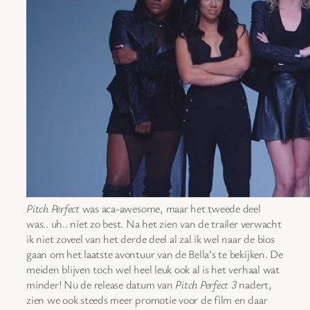
Pitch Perfect
was aca-awesome, maar het tweede deel
was.. uh.. niet zo best. Na het zien van de trailer verwacht
ik niet zoveel van het derde deel al zal ik wel naar de bios
gaan om het laatste avontuur van de Bella’s te bekijken. De
meiden blijven toch wel heel leuk ook al is het verhaal wat
minder! Nu de release datum van
Pitch Perfect 3
nadert,
zien we ook steeds meer promotie voor de film en daar