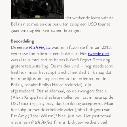
Het werkende leven valt de
Bella’s niet mee en dus besluiten ze op een USO tour te
gaan om nog één keer samen te zingen.
Beoordeling
De eerste
Pitch Perfect
was mijn favoriete film van 2013,
een frisse komedie met een leuke cast. Het
tweede deel
was al teleurstellend en helaas is
Pitch Perfect 3
een nog
grotere teleurstelling. De meiden vind ik nog steeds echt
heel leuk, maar het script is echt heel slecht. Ik snap dat
het moeilijk is om nog een verhaal te bedenken nu de
Bella’s, behalve Emily (Hailee Steinfeld), zijn
afgestudeerd. Dat ze allemaal, op de zwangere Stacie
(Alexis Knapp) na alles laten vallen om last minute op de
USO tour te gaan, okay, dat kan ik nog accepteren. Maar
het subplot met de criminele vader (John Lithgow) van
Fat Amy (Rebel Wilson)? Nee, just nee. Het past totaal
niet in een
Pitch Perfect
film en Lithgow verdient veel