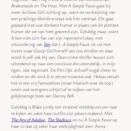
Bridesmaids
en
The Heat
. Met
A Simple Favor
gaat hij
meer de
Gone Girl
richting op, want de verdwijning van
een prachtige blondine staat ook hier centraal. Dit gaat
gepaard met wat donkere humor in plaats van de plattere
humor die we van hem gewend zijn. Gelukkig maar, want
ik ben niet zo’n fan van zijn repertoire (okay, met
uitzondering van
Spy
dan).
A Simple Favor
zit vol met
twists waar
Gossip Girl
herself van zou smullen en daar
word ik zelf ook blij van. Deze crime thriller bouwt zich
uitstekend op naar een conclusie die uiteindelijk, in mijn
ogen, wat tegenvalt. De film lijkt zichzelf nogal clever te
vinden en dit vind ik in eerste instantie ook. Helaas vervalt
het in een vrij fantasieloos (maar hilarisch over de top)
einde wat overigens schijnt af te wijken van het
gelijknamige boek van Darcey Bell.
Gelukkig is Blake Lively een stralend middelpunt om naar
te kijken en zeker haar outfits zijn jaloers makend. Met
The Age of Adaline
,
The Shallows
en nu
A Simple Favor
op
haar cv laat zij zeker haar veelzijdigheid zien. Anna