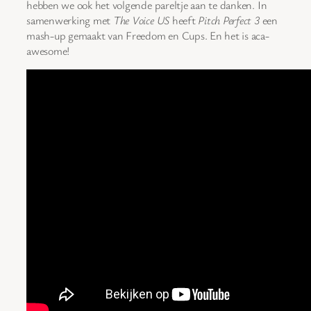
hebben we ook het volgende pareltje aan te danken. In
samenwerking met
The Voice US
heeft
Pitch Perfect 3
een
mash-up gemaakt van Freedom en Cups. En het is aca-
awesome!