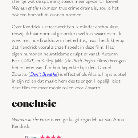
sfeertje wat de spanning steeds meer opvoert. Hoewel
Woman of the Hour
een true crime drama is, zou je het
ook een horrorfilm kunnen noemen.
Over Kendrick’s acteerwerk ben ik minder enthousiast,
terwijl ik haar normaal gesproken wel kan waarderen. Ik
weet niet hoe Bradshaw in het echt is, maar het lijkt erop
dat Kendrick vooral zichzelf speelt in deze film. Haar
eigen humor en neuroticisme druipt er vanaf. Autumn
Best (
4400
) en Kelley Jakle (de
Pitch Perfect
films) brengen
het er beter vanaf in hun beperkte bijrollen. Daniel
Zovatto (
Don’t Breathe
) is effectief als Alcala. Hij is subtiel
in zijn rol en dat maakt hem des te enger. Hopelijk leidt
deze film tot meer mooie rollen voor Zovatto.
conclusie
Woman in the Hour
is een geslaagd regiedebuut van Anna
Kendrick.