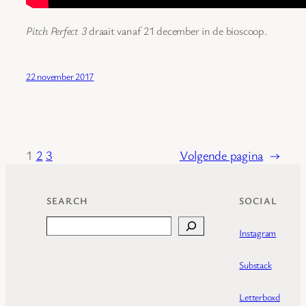
Pitch Perfect 3
draait vanaf 21 december in de bioscoop.
22 november 2017
1
2
3
Volgende pagina
→
SEARCH
SOCIAL
Search
Instagram
Substack
Letterboxd