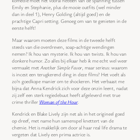
komedie moet het vooral hebben van de spanning tussen
Emily en Stephanie, plus de mooie outfits (wel minder
dan in deel 1), Henry Golding (altijd goed) en de
prachtige Capri setting. Genoeg om van te genieten in de
eerste helft!
Maar waarom moeten deze films in de tweede helft
steeds van die overdreven, soap-achtige wendingen
nemen? Ik hou van mysterie. Ik hou van twists. Ik hou van
donkere humor. Zo alles bij elkaar heb ik me echt wel weer
vermaakt met
Another Simple Favor
, maar serieus: waarom
is incest een terugkerend ding in deze films? Het voelt als
zo’n goedkope manier om te shockeren. Het verbaast me
bijna dat Anna Kendrick zich voor deze onzin leent, nadat
zij zelf een sterk regiedebuut heeft afgeleverd met true
crime thriller
Woman of the Hour
.
Kendrick en Blake Lively zijn net als in het origineel goed
op dreef, met name hun samenspel knettert van de
chemie. Het is makkelijk om door al haar real life drama te
vergeten dat Lively een prima actrice is.