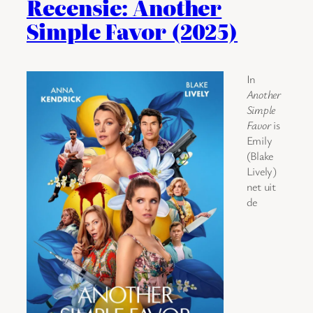
Recensie: Another
Simple Favor (2025)
In
Another
Simple
Favor
is
Emily
(Blake
Lively)
net uit
de