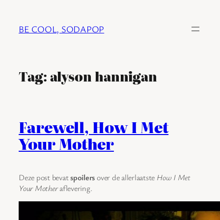
Ga
naar
BE COOL, SODAPOP
de
inhoud
Tag:
alyson hannigan
Farewell, How I Met
Your Mother
Deze post bevat
spoilers
over de allerlaatste
How I Met
Your Mother
aflevering.