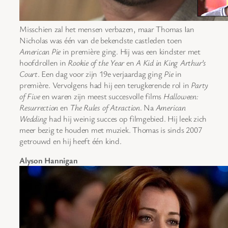
Misschien zal het mensen verbazen, maar Thomas Ian
Nicholas was één van de bekendste castleden toen
American Pie
in première ging. Hij was een kindster met
hoofdrollen in
Rookie of the Year
en
A Kid in King Arthur’s
Court
. Een dag voor zijn 19e verjaardag ging
Pie
in
première. Vervolgens had hij een terugkerende rol in
Party
of Five
en waren zijn meest succesvolle films
Halloween:
Resurrection
en
The Rules of Atraction
. Na
American
Wedding
had hij weinig succes op filmgebied. Hij leek zich
meer bezig te houden met muziek. Thomas is sinds 2007
getrouwd en hij heeft één kind.
Alyson Hannigan