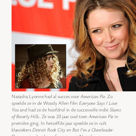
Natasha Lyonne had al succes voor
American Pie
. Zo
speelde ze in de Woody Allen film
Everyone Says I Love
You
and had ze de hoofdrol in de succesvolle indie
Slums
of Beverly Hills
. Ze was 20 jaar oud toen
American Pie
in
première ging. In hetzelfde jaar speelde ze in cult
klassiekers
Detroit Rock City
en
But I’m a Cheerleader
.