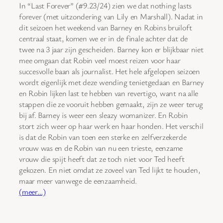
In “Last Forever” (#9.23/24) zien we dat nothing lasts
forever (met uitzondering van Lily en Marshall). Nadat in
dit seizoen het weekend van Barney en Robins bruiloft
centraal staat, komen we er in de finale achter dat de
twee na 3 jaar zijn gescheiden. Barney kon er blijkbaar niet
mee omgaan dat Robin veel moest reizen voor haar
succesvolle baan als journalist. Het hele afgelopen seizoen
wordt eigenlijk met deze wending tenietgedaan en Barney
en Robin lijken last te hebben van revertigo, want na alle
stappen die ze vooruit hebben gemaakt, zijn ze weer terug
bij af. Barney is weer een sleazy womanizer. En Robin
stort zich weer op haar werk en haar honden. Het verschil
is dat de Robin van toen een sterke en zelfverzekerde
vrouw was en de Robin van nu een trieste, eenzame
vrouw die spijt heeft dat ze toch niet voor Ted heeft
gekozen. En niet omdat ze zoveel van Ted lijkt te houden,
maar meer vanwege de eenzaamheid.
(meer…)