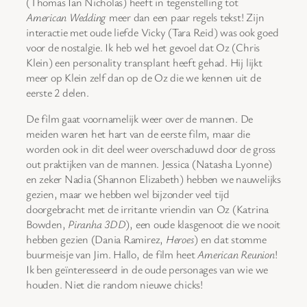
(Thomas Ian Nicholas) heeft in tegenstelling tot
American Wedding
meer dan een paar regels tekst! Zijn
interactie met oude liefde Vicky (Tara Reid) was ook goed
voor de nostalgie. Ik heb wel het gevoel dat Oz (Chris
Klein) een personality transplant heeft gehad. Hij lijkt
meer op Klein zelf dan op de Oz die we kennen uit de
eerste 2 delen.
De film gaat voornamelijk weer over de mannen. De
meiden waren het hart van de eerste film, maar die
worden ook in dit deel weer overschaduwd door de gross
out praktijken van de mannen. Jessica (Natasha Lyonne)
en zeker Nadia (Shannon Elizabeth) hebben we nauwelijks
gezien, maar we hebben wel bijzonder veel tijd
doorgebracht met de irritante vriendin van Oz (Katrina
Bowden,
Piranha 3DD
), een oude klasgenoot die we nooit
hebben gezien (Dania Ramirez,
Heroes
) en dat stomme
buurmeisje van Jim. Hallo, de film heet
American Reunion
!
Ik ben geïnteresseerd in de oude personages van wie we
houden. Niet die random nieuwe chicks!