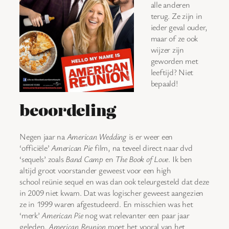
alle anderen
terug. Ze zijn in
ieder geval ouder,
maar of ze ook
wijzer zijn
geworden met
leeftijd? Niet
bepaald!
beoordeling
Negen jaar na
American Wedding
is er weer een
‘officiële’
American Pie
film, na teveel direct naar dvd
‘sequels’ zoals
Band Camp
en
The Book of Love
. Ik ben
altijd groot voorstander geweest voor een high
school reünie sequel en was dan ook teleurgesteld dat deze
in 2009 niet kwam. Dat was logischer geweest aangezien
ze in 1999 waren afgestudeerd. En misschien was het
‘merk’
American Pie
nog wat relevanter een paar jaar
geleden.
American Reunion
moet het vooral van het