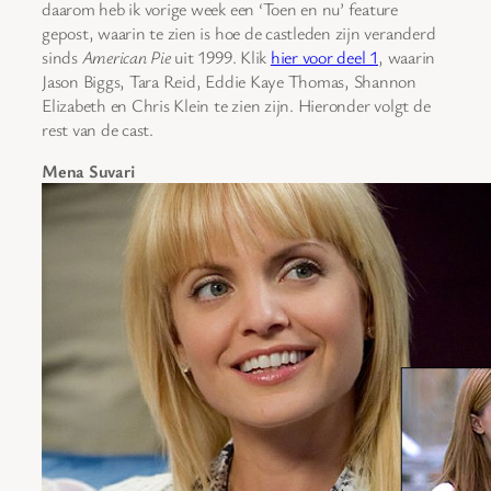
daarom heb ik vorige week een ‘Toen en nu’ feature
gepost, waarin te zien is hoe de castleden zijn veranderd
sinds
American Pie
uit 1999. Klik
hier voor deel 1
, waarin
Jason Biggs, Tara Reid, Eddie Kaye Thomas, Shannon
Elizabeth en Chris Klein te zien zijn. Hieronder volgt de
rest van de cast.
Mena Suvari