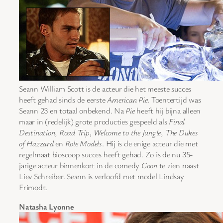
Seann William Scott is de acteur die het meeste succes
heeft gehad sinds de eerste
American Pie
. Toentertijd was
Seann 23 en totaal onbekend. Na
Pie
heeft hij bijna alleen
maar in (redelijk) grote producties gespeeld als
Final
Destination
,
Road Trip
,
Welcome to the Jungle
,
The Dukes
of Hazzard
en
Role Models
. Hij is de enige acteur die met
regelmaat bioscoop succes heeft gehad. Zo is de nu 35-
jarige acteur binnenkort in de comedy
Goon
te zien naast
Liev Schreiber. Seann is verloofd met model Lindsay
Frimodt.
Natasha Lyonne