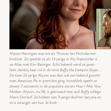
Alyson Hannigan was net als Thomas Ian Nicholas een
kindster. Zo speelde zij als 13-jarige in
My Stepmother is
an Alien
met Kim Basinger. Echt bekend werd ze jaren
later dankzij haar rol in de serie
Buffy the Vampire Slayer
.
De toen 25-jarige Alyson was dan ook een bekend gezicht
toen
American Pie
in première ging. Inmiddels speelt ze
alweer 7 seizoenen in de populaire sitcom
How I Met Your
Mother
. Alyson, nu 38, is getrouwd met oud
Buffy
collega
Alexis Denisof. Ze hebben een 3-jarige dochter Satyana en
ze is zwanger van hun 2e kind.