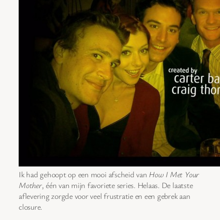
Ik had gehoopt op een mooi afscheid van
How I Met Your
Mother
, één van mijn favoriete series. Helaas. De laatste
aflevering zorgde voor veel frustratie en een gebrek aan
closure.