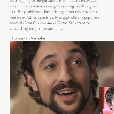
Daarna ging het bergafwaarts met Natasha en was ze
vooral in het nieuws vanwege haar drugsverslaving en
justitiële problemen. Inmiddels gaat het een stuk beter
met de nu 32-jarige actrice. Met gastrollen in populaire
series als
New Girl
en
Law & Order: SVU
stapt ze
voorzichtig terug in de spotlight.
Thomas Ian Nicholas