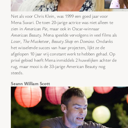
Net als voor Chris Klein, was 1999 een goed jaar voor
Mena Suvari. De toen 20-jarige actrice was niet alleen te
zien in
American Pie
, maar ook in Oscar-winnaar
American Beauty
. Mena speelde vervolgens in veel films als
Loser
,
The Musketeer
,
Beauty Shop
en
Domino.
Ondanks
het wisselende succes van haar projecten, lijkt ze de
afgelopen 10 jaar vrij constant werk te hebben gehad. Op
privé gebied heeft Mena inmiddels 2 huwelijken achter de
rug, maar mooi is de 33-jarige American Beauty nog
steeds.
Seann William Scott