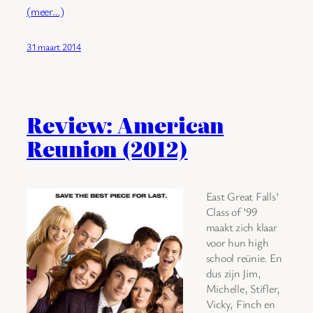
(meer…)
31 maart 2014
Review: American
Reunion (2012)
East Great Falls’
Class of ’99
maakt zich klaar
voor hun high
school reünie. En
dus zijn Jim,
Michelle, Stifler,
Vicky, Finch en