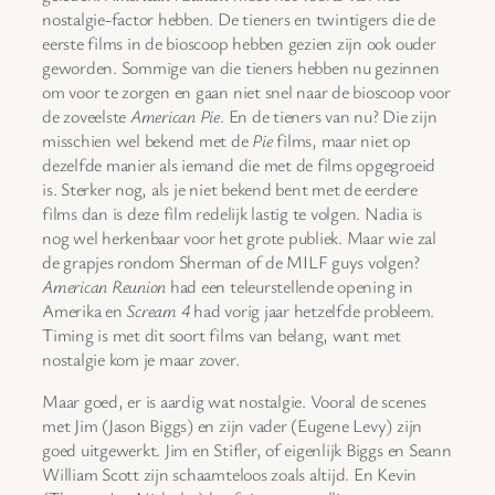
nostalgie-factor hebben. De tieners en twintigers die de
eerste films in de bioscoop hebben gezien zijn ook ouder
geworden. Sommige van die tieners hebben nu gezinnen
om voor te zorgen en gaan niet snel naar de bioscoop voor
de zoveelste
American Pie
. En de tieners van nu? Die zijn
misschien wel bekend met de
Pie
films, maar niet op
dezelfde manier als iemand die met de films opgegroeid
is. Sterker nog, als je niet bekend bent met de eerdere
films dan is deze film redelijk lastig te volgen. Nadia is
nog wel herkenbaar voor het grote publiek. Maar wie zal
de grapjes rondom Sherman of de MILF guys volgen?
American Reunion
had een teleurstellende opening in
Amerika en
Scream 4
had vorig jaar hetzelfde probleem.
Timing is met dit soort films van belang, want met
nostalgie kom je maar zover.
Maar goed, er is aardig wat nostalgie. Vooral de scenes
met Jim (Jason Biggs) en zijn vader (Eugene Levy) zijn
goed uitgewerkt. Jim en Stifler, of eigenlijk Biggs en Seann
William Scott zijn schaamteloos zoals altijd. En Kevin