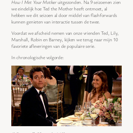
How I Met Your Mother
uitgezonden. Na 9 seizoenen zien
we eindelijk hoe Ted the Mother heeft ontmoet, al
hebben we dit seizoen al door middel van flashforwards
kunnen genieten van interactie tussen de twee.
Voordat we afscheid nemen van onze vrienden Ted, Lily,
Marshall, Robin en Barney, kijken we terug naar mijn 10
favoriete afleveringen van de populaire serie.
In chronologische volgorde: