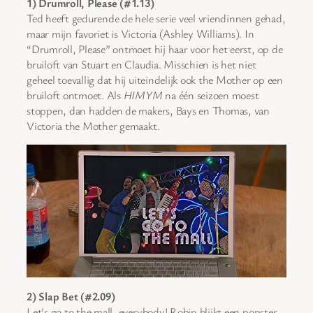
1) Drumroll, Please (#1.13)
Ted heeft gedurende de hele serie veel vriendinnen gehad,
maar mijn favoriet is Victoria (Ashley Williams). In
“Drumroll, Please” ontmoet hij haar voor het eerst, op de
bruiloft van Stuart en Claudia. Misschien is het niet
geheel toevallig dat hij uiteindelijk ook the Mother op een
bruiloft ontmoet. Als
HIMYM
na één seizoen moest
stoppen, dan hadden de makers, Bays en Thomas, van
Victoria the Mother gemaakt.
2) Slap Bet (#2.09)
Let’s go to the mall, everybody! Robin blijkt een popster