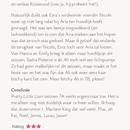
en verlaat Rosewood (nou ja, hij probeert het!).
Natuurlijk duikt ook Ezra’s verdwenen vriendin Nicole
weer op niet lang ndat hij Aria ten huwelijk heeft
gevraagd. Het was een beetje zorgwekkend (en
lachwekkend) om te zien dat Aria stiekem aan het hopen
was dat ze toch was gedood. Maar ik geloof dat ondanks
de terugkeer van Nicole, Ezra toch voor Aria zal kiezen.
Van Hanna en Emily kreeg ik alleen maar hoofdpijn dit
seizoen. Sasha Pieterse is als Ali toch wel een lichtpuntje.
Ze had geen makkelijke rol dit seizoen, maar maakt er het
beste van en het was fijn dat Ali ook weer eens haar
bitchy kant liet zien. Meer bitchy Ali in 7B, please!
Conclusie
Pretty Little Liars
seizoen 7A werkt ergens naar toe. Het is
me alleen nog niet duidelijk waar ze heen willen. Ik hoop
dat showrunner I. Marlene King dat wel weet. Plus, oh
hai, Noel, Jenna, Lucas, Jason!