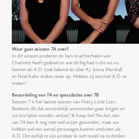
Waar gaat seizoen 7A over?
In dit seizoen proberen de liars te achterhalen wie
Charlotte heeft gedood en wie de big bad is die we nu
kennen als A.D. (ook bekend als über A). Jenna Marshall
en Noel Kahn duiken weer op. Hebben zij iets met A.D. te
maken?
Beoordeling van 7A en speculaties over 7B
Seizoen 7 is het laatste seizoen van
Pretty Little Liars
.
Betekent dit dat we eindelijk antwoorden gaan krijgen en
uit ons lijden worden verlost? Ik hoop het! Na het zien
van 7A ben ik nog niet veel wijzer geworden, maar we
hebben wel een aantal personages kunnen uitsluiten als
A.D. Om eerlijk te zijn probeer ik niet teveel na te denken