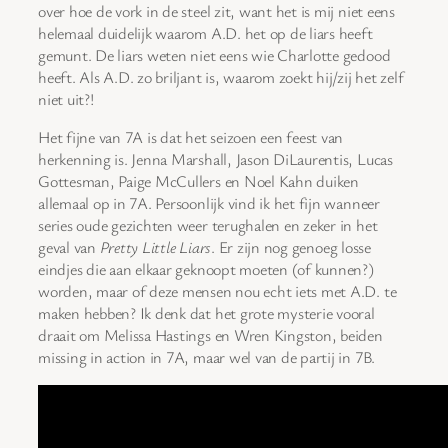
over hoe de vork in de steel zit, want het is mij niet eens
helemaal duidelijk waarom A.D. het op de liars heeft
gemunt. De liars weten niet eens wie Charlotte gedood
heeft. Als A.D. zo briljant is, waarom zoekt hij/zij het zelf
niet uit?!
Het fijne van 7A is dat het seizoen een feest van
herkenning is. Jenna Marshall, Jason DiLaurentis, Lucas
Gottesman, Paige McCullers en Noel Kahn duiken
allemaal op in 7A. Persoonlijk vind ik het fijn wanneer
series oude gezichten weer terughalen en zeker in het
geval van
Pretty Little Liars
. Er zijn nog genoeg losse
eindjes die aan elkaar geknoopt moeten (of kunnen?)
worden, maar of deze mensen nou echt iets met A.D. te
maken hebben? Ik denk dat het grote mysterie vooral
draait om Melissa Hastings en Wren Kingston, beiden
missing in action in 7A, maar wel van de partij in 7B.