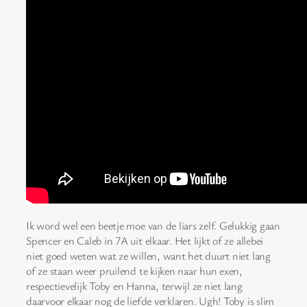
Ik word wel een beetje moe van de liars zelf. Gelukkig gaan
Spencer en Caleb in 7A uit elkaar. Het lijkt of ze allebei
niet goed weten wat ze willen, want het duurt niet lang
of ze staan weer pruilend te kijken naar hun exen,
respectievelijk Toby en Hanna, terwijl ze niet lang
daarvoor elkaar nog de liefde verklaren. Ugh! Toby is slim