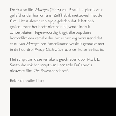
De Franse film
Martyrs
(2008) van Pascal Laugier is zeer
geliefd onder horror fans. Zelf heb ik niet zoveel met de
film. Het is alweer een tijdje geleden dat ik het heb
gezien, maar het heeft niet zo’n blijvende indruk
achtergelaten. Tegenwoordig krijgt elke populaire
horrorfilm een remake dus het is niet erg verrassend dat
er nu van
Martyrs
een Amerikaanse versie is gemaakt met
in de hoofdrol
Pretty Little Liars
-actrice Troian Bellisario.
Het script van deze remake is geschreven door Mark L.
Smith die ook het script van Leonardo DiCaprio’s
nieuwste film
The Revenant
schreef.
Bekijk de trailer hier: