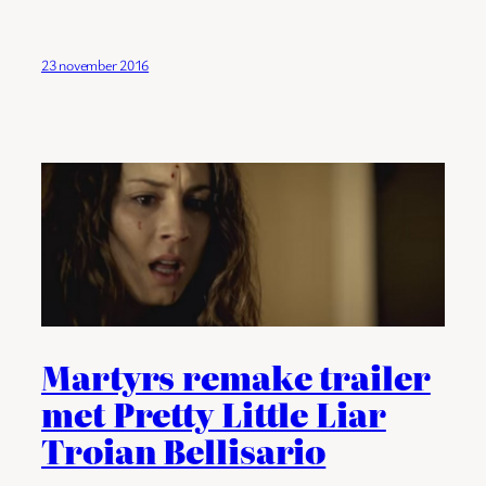
23 november 2016
Martyrs remake trailer
met Pretty Little Liar
Troian Bellisario