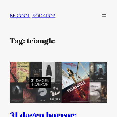
Ga
naar
BE COOL, SODAPOP
de
inhoud
Tag:
triangle
31 dagen horror: