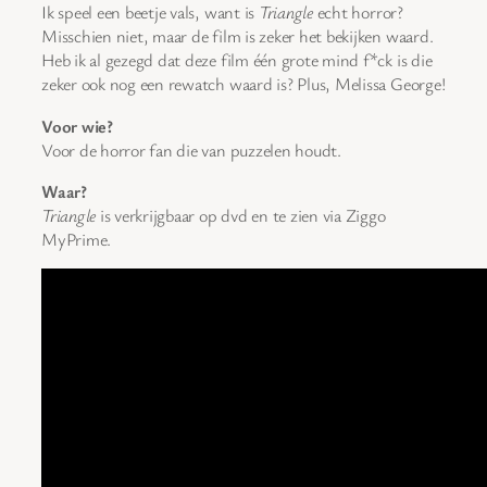
Ik speel een beetje vals, want is
Triangle
echt horror?
Misschien niet, maar de film is zeker het bekijken waard.
Heb ik al gezegd dat deze film één grote mind f*ck is die
zeker ook nog een rewatch waard is? Plus, Melissa George!
Voor wie?
Voor de horror fan die van puzzelen houdt.
Waar?
Triangle
is verkrijgbaar op dvd en te zien via Ziggo
MyPrime.