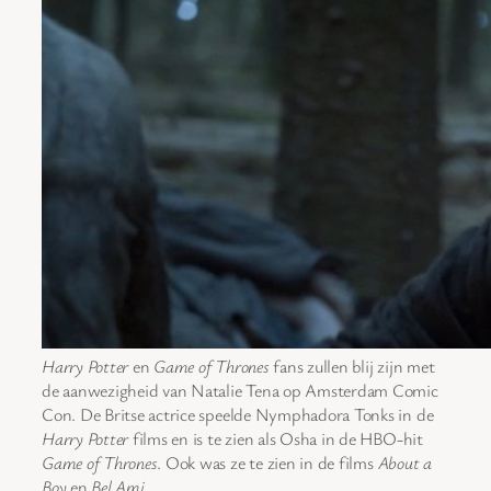
Harry Potter
en
Game of Thrones
fans zullen blij zijn met
de aanwezigheid van Natalie Tena op Amsterdam Comic
Con. De Britse actrice speelde Nymphadora Tonks in de
Harry Potter
films en is te zien als Osha in de HBO-hit
Game of Thrones
. Ook was ze te zien in de films
About a
Boy
en
Bel Ami
.