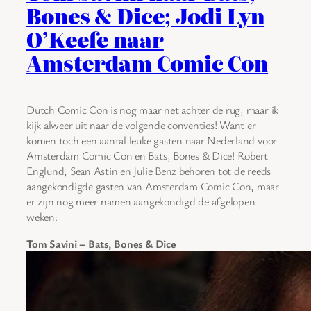
Bones & Dice; Jodi Lyn
O’Keefe naar
Amsterdam Comic Con
Dutch Comic Con is nog maar net achter de rug, maar ik
kijk alweer uit naar de volgende conventies! Want er
komen toch een aantal leuke gasten naar Nederland voor
Amsterdam Comic Con en Bats, Bones & Dice! Robert
Englund, Sean Astin en Julie Benz behoren tot de reeds
aangekondigde gasten van Amsterdam Comic Con, maar
er zijn nog meer namen aangekondigd de afgelopen
weken:
Tom Savini – Bats, Bones & Dice