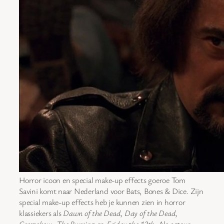
Horror icoon en special make-up effects goeroe Tom
Savini komt naar Nederland voor Bats, Bones & Dice. Zijn
special make-up effects heb je kunnen zien in horror
klassiekers als
Dawn of the Dead
,
Day of the Dead
,
Creepshow
,
The Burning
en
Friday the 13th
. Als acteur