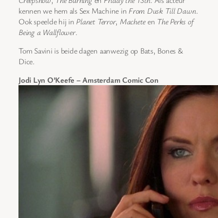
kennen we hem als Sex Machine in
From Dusk Till Dawn
.
Ook speelde hij in
Planet Terror
,
Machete
en
The Perks of
Being a Wallflower
.
Tom Savini is beide dagen aanwezig op Bats, Bones &
Dice.
Jodi Lyn O’Keefe – Amsterdam Comic Con