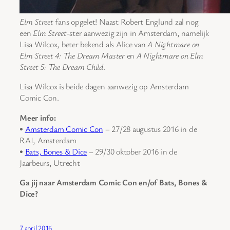
Elm Street
fans opgelet! Naast Robert Englund zal nog
een
Elm Street
-ster aanwezig zijn in Amsterdam, namelijk
Lisa Wilcox, beter bekend als Alice van
A Nightmare on
Elm Street 4: The Dream Master
en
A Nightmare on Elm
Street 5: The Dream Child
.
Lisa Wilcox is beide dagen aanwezig op Amsterdam
Comic Con.
Meer info:
•
Amsterdam Comic Con
– 27/28 augustus 2016 in de
RAI, Amsterdam
•
Bats, Bones & Dice
– 29/30 oktober 2016 in de
Jaarbeurs, Utrecht
Ga jij naar Amsterdam Comic Con en/of Bats, Bones &
Dice?
7 april 2016