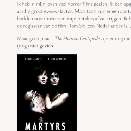
Ik heb in mijn leven veel horror films gezien. Ik ben o
aardig groot ewww-factor. Maar toch zijn er een aantal
beelden nooit meer van mijn netvlies af zal krijgen. Ik
de regisseur van de film, Tom Six, een Nederlander is. Z
Maar goed, naast
The Human Centipede
zijn er nog mee
(nog) niet gezien: