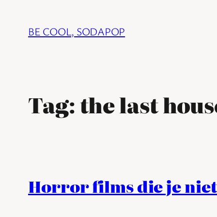
Ga
naar
BE COOL, SODAPOP
de
inhoud
Tag:
the last hous
Horror films die je nie