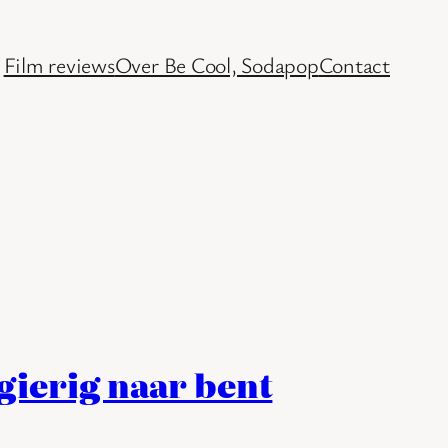
Film reviews
Over Be Cool, Sodapop
Contact
sgierig naar bent