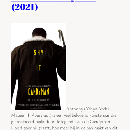
(2021)
Anthony (Yahya Abdul-
Mateen II,
Aquaman
) is een veel belovend kunstenaar die
gefascineerd raakt door de legende van de Candyman.
Hoe dieper hij graaft, hoe meer hij in de ban raakt van dit