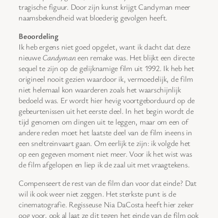
tragische figuur. Door zijn kunst krijgt Candyman meer
naamsbekendheid wat bloederig gevolgen heeft.
Beoordeling
Ik heb ergens niet goed opgelet, want ik dacht dat deze
nieuwe
Candyman
een remake was. Het blijkt een directe
sequel te zijn op de gelijknamige film uit 1992. Ik heb het
origineel nooit gezien waardoor ik, vermoedelijk, de film
niet helemaal kon waarderen zoals het waarschijnlijk
bedoeld was. Er wordt hier hevig voortgeborduurd op de
gebeurtenissen uit het eerste deel. In het begin wordt de
tijd genomen om dingen uit te leggen, maar om een of
andere reden moet het laatste deel van de film ineens in
een sneltreinvaart gaan. Om eerlijk te zijn: ik volgde het
op een gegeven moment niet meer. Voor ik het wist was
de film afgelopen en liep ik de zaal uit met vraagtekens.
Compenseert de rest van de film dan voor dat einde? Dat
wil ik ook weer niet zeggen. Het sterkste punt is de
cinematografie. Regisseuse Nia DaCosta heeft hier zeker
oog voor, ook al laat ze dit tegen het einde van de film ook