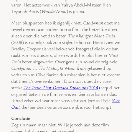
varen. Het acteerwerk van Yahya Abdul-Mateen II en
Teyonah Parris (
WandaVision
) is prima.
Meer pluspunten heb ik eigenlijk niet.
Candyman
doet me
teveel denken aan andere horrorfilms die hetzelfde doen,
alleen doen die het dan beter.
The Midnight Meat Train
(2008) is namelijk ook zo’n stijlvolle horror. Hierin zien we
Bradley Cooper als veel belovende fotograaf die in de ban
raakt van iets duisters, alleen wordt het plot hier in
Meat
Train
beter uitgewerkt. Overigens zijn zowel de originele
Candyman
als
The Midnight Meat Train
gebaseerd op
verhalen van Clive Barker dus misschien is het niet vreemd
dat thema’s overeenkomen. Daarnaast doet de visueel
sterke
The Town That Dreaded Sundown
(2014)
sequel het
origineel beter in de film verweven. Gemiste kansen dus.
Ik had zeker wel wat meer verwacht van Jordan Peele (
Get
Out
) die hier deels verantwoordelijk is voor het script.
Conclusie
Zeg z’n naam maar niet. Wil je je toch aan deze film
wagen kijk dan eerst het origineel.