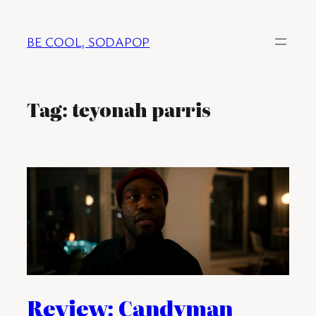
Ga
naar
BE COOL, SODAPOP
de
inhoud
Tag:
teyonah parris
Review: Candyman