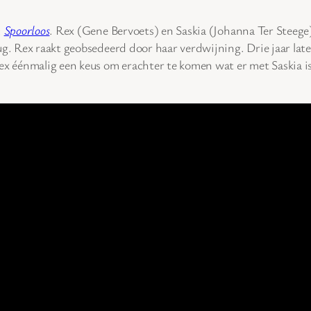
:
Spoorloos
. Rex (Gene Bervoets) en Saskia (Johanna Ter Steege) 
rug. Rex raakt geobsedeerd door haar verdwijning. Drie jaar la
Rex éénmalig een keus om erachter te komen wat er met Saskia i