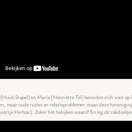
 (Huub Stapel) en Maria (Henriëtte Tol) bereiden zich voor op 
ngen, maar oude ruzies en relatieproblemen staan deze hereniging
rtje Herlaar). Zeker het bekijken waard! En leg de zakdoekjes 