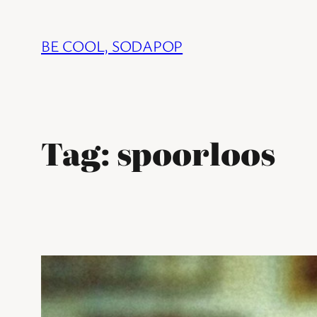
Ga
naar
BE COOL, SODAPOP
de
inhoud
Tag:
spoorloos