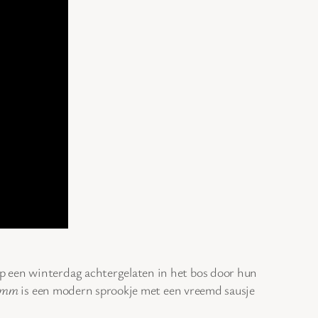
p een winterdag achtergelaten in het bos door hun
imm
is een modern sprookje met een vreemd sausje