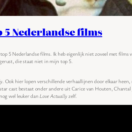
 5 Nederlandse films
p 5 Nederlandse films. Ik heb eigenlijk niet zoveel met films 
erust, die staat niet in mijn top 5.
ly
. Ook hier lopen verschillende verhaallijnen door elkaar hee
l star cast bestaat onder andere uit Carice van Houten, Chant
nog wel leuker dan
Love Actually
zelf.