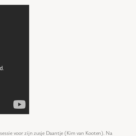
bsessie voor zijn zusje Daantje (Kim van Kooten). Na