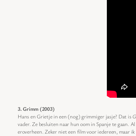
3. Grimm (2003)
Hans en Grietje in een (nog) grimmiger jasje? Dat is
G
vader. Ze besluiten naar hun oom in Spanje te gaan. A
eroverheen. Zeker niet een film voor iedereen, maar ik