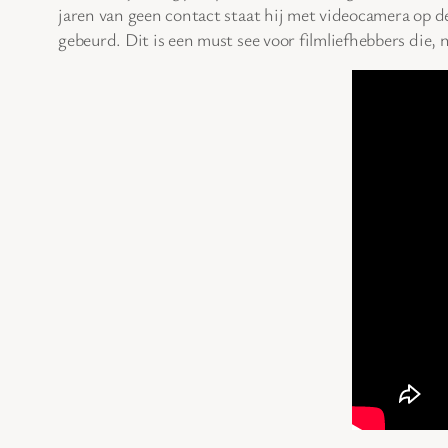
jaren van geen contact staat hij met videocamera op d
gebeurd. Dit is een must see voor filmliefhebbers die, 