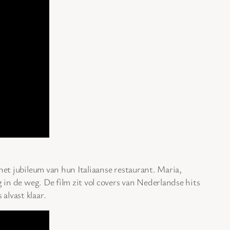
het jubileum van hun Italiaanse restaurant. Maria,
 in de weg. De film zit vol covers van Nederlandse hits
alvast klaar.