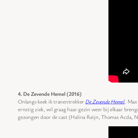
4. De Zevende Hemel (2016)
Onlangs keek ik tranentrekker
De Zevende Hemel
. Max
ernstig ziek, wil graag haar gezin weer bij elkaar bre
gezongen door de cast (Halina Reijn, Thomas Acda, Noo