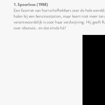
1. Spoorloos (1988)
Een favoriet van horrorliefhebbers over de hele wereld
halen bij een benzinestation, maar keert niet meer te
verantwoordelijk is voor haar verdwijning. Hij geeft 
over obsessie.. en dat einde hè?