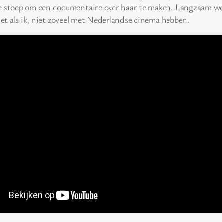
e stoep om een documentaire over haar te maken. Langzaam word
net als ik, niet zoveel met Nederlandse cinema hebben.