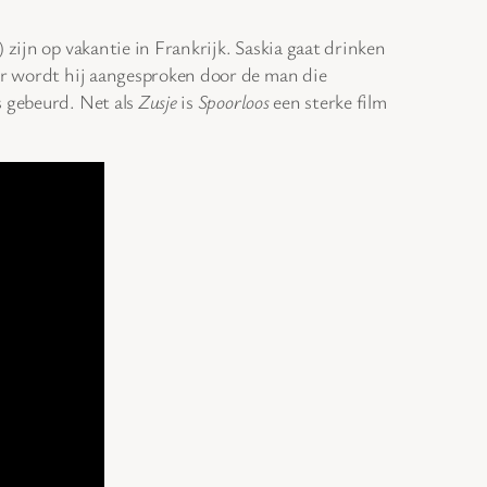
zijn op vakantie in Frankrijk. Saskia gaat drinken
ter wordt hij aangesproken door de man die
s gebeurd. Net als
Zusje
is
Spoorloos
een sterke film