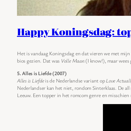
Happy Koningsdag: top
Het is vandaag Koningsdag en dat vieren we met mijn to
bios gezien. Dat was
Volle Maan
(I know!), maar wees g
5. Alles is Liefde (2007)
Alles is Liefde
is de Nederlandse variant op
Love Actual
Nederlandser kan het niet, rondom Sinterklaas. De al
Leeuw. Een topper in het romcom genre en misschien 