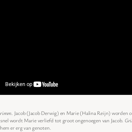
rimm
. Jacob (Jacob Derwig) en Marie (Halina Reijn) worden o
l snel wordt Marie verliefd tot groot ongenoegen van Jacob.
Gr
 hem er erg van genoten.