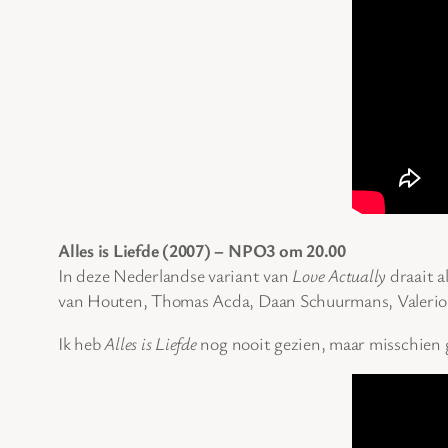
Alles is Liefde (2007) – NPO3 om 20.00
In deze Nederlandse variant van
Love Actually
draait a
van Houten, Thomas Acda, Daan Schuurmans, Valerio 
Ik heb
Alles is Liefde
nog nooit gezien, maar misschien 