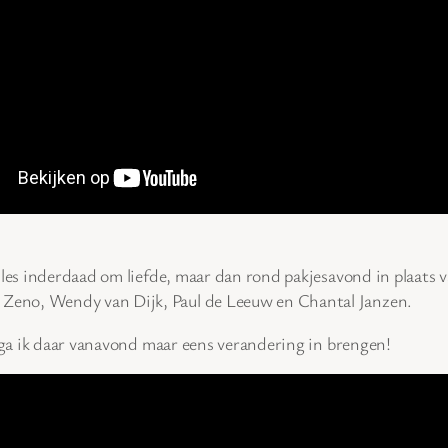
lles inderdaad om liefde, maar dan rond pakjesavond in plaats v
Zeno, Wendy van Dijk, Paul de Leeuw en Chantal Janzen.
ga ik daar vanavond maar eens verandering in brengen!