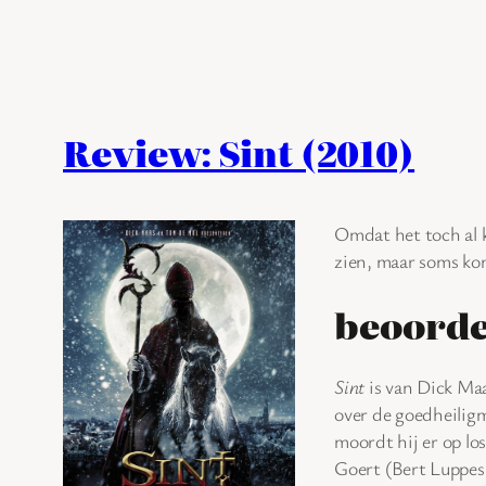
Review: Sint (2010)
Omdat het toch al k
zien, maar soms ko
beoorde
Sint
is van Dick Ma
over de goedheiligm
moordt hij er op lo
Goert (Bert Luppes)