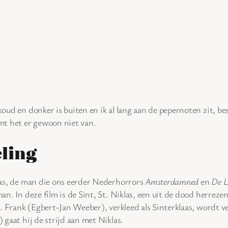
oud en donker is buiten en ik al lang aan de pepernoten zit, be
mt het er gewoon niet van.
ling
as, de man die ons eerder Nederhorrors
Amsterdamned
en
De L
an. In deze film is de Sint, St. Niklas, een uit de dood herrez
s. Frank (Egbert-Jan Weeber), verkleed als Sinterklaas, wordt
 gaat hij de strijd aan met Niklas.