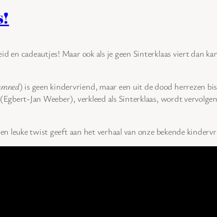
s!
id en cadeautjes! Maar ook als je geen Sinterklaas viert dan k
amned
) is geen kindervriend, maar een uit de dood herrezen b
k (Egbert-Jan Weeber), verkleed als Sinterklaas, wordt vervol
een leuke twist geeft aan het verhaal van onze bekende kindervr