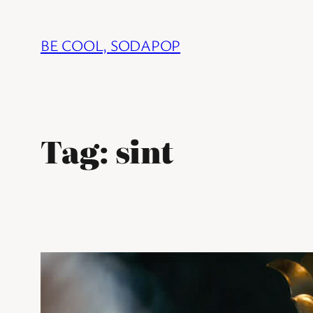
Ga
naar
BE COOL, SODAPOP
de
inhoud
Tag:
sint