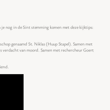
an je nog in de Sint stemming komen met deze kijktips:
isschop genaamd St. Niklas (Huup Stapel). Samen met
gens verdacht van moord. Samen met rechercheur Goert
iend.