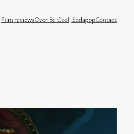
Film reviews
Over Be Cool, Sodapop
Contact