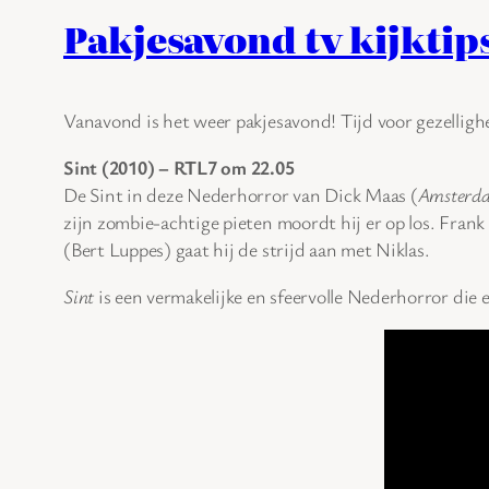
Pakjesavond tv kijktip
Vanavond is het weer pakjesavond! Tijd voor gezellighe
Sint (2010) – RTL7 om 22.05
De Sint in deze Nederhorror van Dick Maas (
Amsterd
zijn zombie-achtige pieten moordt hij er op los. Fran
(Bert Luppes) gaat hij de strijd aan met Niklas.
Sint
is een vermakelijke en sfeervolle Nederhorror die 