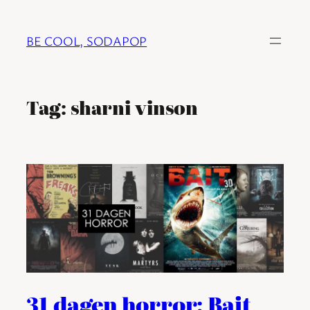
Ga
naar
BE COOL, SODAPOP
de
inhoud
Tag:
sharni vinson
31 dagen horror: Bait