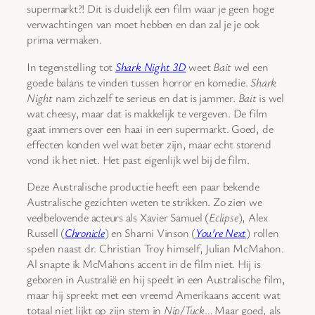
supermarkt?! Dit is duidelijk een film waar je geen hoge
verwachtingen van moet hebben en dan zal je je ook
prima vermaken.
In tegenstelling tot
Shark Night 3D
weet
Bait
wel een
goede balans te vinden tussen horror en komedie.
Shark
Night
nam zichzelf te serieus en dat is jammer.
Bait
is wel
wat cheesy, maar dat is makkelijk te vergeven. De film
gaat immers over een haai in een supermarkt. Goed, de
effecten konden wel wat beter zijn, maar echt storend
vond ik het niet. Het past eigenlijk wel bij de film.
Deze Australische productie heeft een paar bekende
Australische gezichten weten te strikken. Zo zien we
veelbelovende acteurs als Xavier Samuel (
Eclipse
), Alex
Russell (
Chronicle
) en Sharni Vinson (
You’re Next
) rollen
spelen naast dr. Christian Troy himself, Julian McMahon.
Al snapte ik McMahons accent in de film niet. Hij is
geboren in Australië en hij speelt in een Australische film,
maar hij spreekt met een vreemd Amerikaans accent wat
totaal niet lijkt op zijn stem in
Nip/Tuck
… Maar goed, als