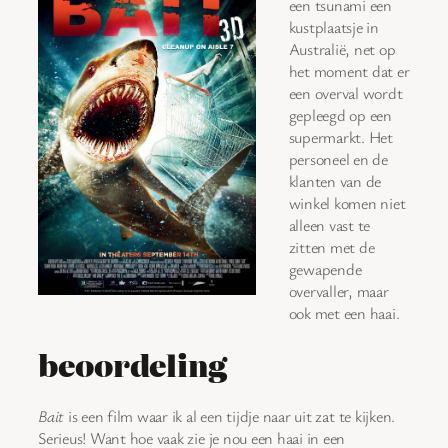
een tsunami een
kustplaatsje in
Australië, net op
het moment dat er
een overval wordt
gepleegd op een
supermarkt. Het
personeel en de
klanten van de
winkel komen niet
alleen vast te
zitten met de
gewapende
overvaller, maar
ook met een haai.
beoordeling
Bait
is een film waar ik al een tijdje naar uit zat te kijken.
Serieus! Want hoe vaak zie je nou een haai in een