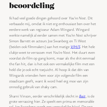
beoordeling
Ik had veel goede dingen gehoord over
You’re Next
. Dit
verbaasde mij, omdat ik niet erg enthousiast ben over het
eerdere werk van regisseur Adam Wingard. Wingard
werkte namelijk al eerder samen met
You’re Next
schrijver
Simon Barrett en acteurs Joe Swanberg en Ti West
(beiden ook filmmakers) aan het matige
V/H/S
. Het hele
clubje weet te verrassen met
You’re Next
. Het duurt even
voordat de film op gang komt, maar als the shit eenmaal
the fan hit, dan is het ook een vermakelijke film met een
held die je ook echt toejuicht. Al hoop ik dat één van
Wingards vrienden hem voor zijn volgende film een
steadicam geeft, want ik word heel erg moe van zijn
onnodig gebruik van shaky cam.
Sharni Vinson, eerder verschrikkelijk slecht in
Bait
, is de
grote verrassing hier. Ze speelt een prima en memorable
rol. Joe Swanberg speelt een vermakelijke bijrol. De rest