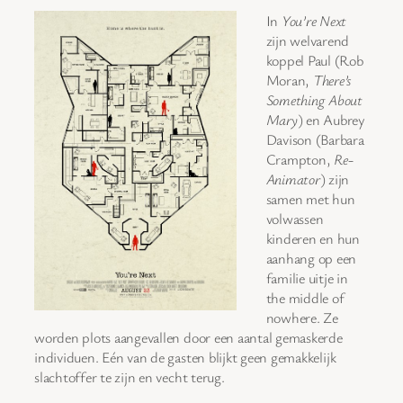
In
You’re Next
zijn welvarend
koppel Paul (Rob
Moran,
There’s
Something About
Mary
) en Aubrey
Davison (Barbara
Crampton,
Re-
Animator
) zijn
samen met hun
volwassen
kinderen en hun
aanhang op een
familie uitje in
the middle of
nowhere. Ze
worden plots aangevallen door een aantal gemaskerde
individuen. Eén van de gasten blijkt geen gemakkelijk
slachtoffer te zijn en vecht terug.