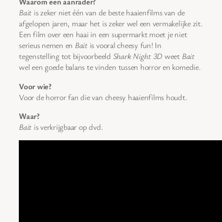
Waarom een aanrader?
Bait
is zeker niet één van de beste haaienfilms van de
afgelopen jaren, maar het is zeker wel een vermakelijke zit.
Een film over een haai in een supermarkt moet je niet
serieus nemen en
Bait
is vooral cheesy fun! In
tegenstelling tot bijvoorbeeld
Shark Night 3D
weet
Bait
wel een goede balans te vinden tussen horror en komedie.
Voor wie?
Voor de horror fan die van cheesy haaienfilms houdt.
Waar?
Bait
is verkrijgbaar op dvd.