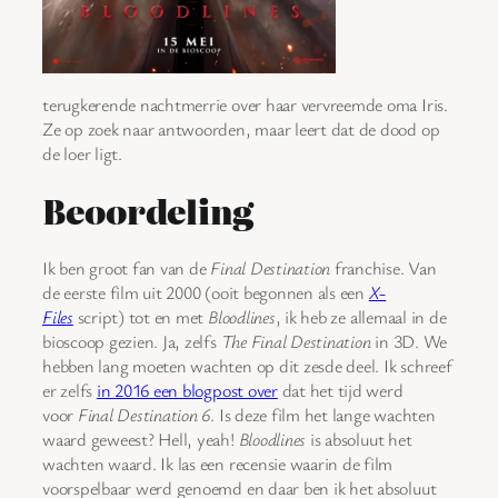
terugkerende nachtmerrie over haar vervreemde oma Iris.
Ze op zoek naar antwoorden, maar leert dat de dood op
de loer ligt.
Beoordeling
Ik ben groot fan van de
Final Destination
franchise. Van
de eerste film uit 2000 (ooit begonnen als een
X-
Files
script) tot en met
Bloodlines
, ik heb ze allemaal in de
bioscoop gezien. Ja, zelfs
The Final Destination
in 3D. We
hebben lang moeten wachten op dit zesde deel. Ik schreef
er zelfs
in 2016 een blogpost over
dat het tijd werd
voor
Final Destination 6
. Is deze film het lange wachten
waard geweest? Hell, yeah!
Bloodlines
is absoluut het
wachten waard. Ik las een recensie waarin de film
voorspelbaar werd genoemd en daar ben ik het absoluut