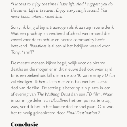
“I intend to enjoy the time I have left. And I suggest you do
the same. Life is precious. Enjoy every single second. You
never know when… Good luck.”
Sorry, ik krijg al bijna traanogen als ik aan zijn scène denk.
Wat een prachtig en verdiend afscheid van iemand die
zoveel voor de franchise en horror community heeft
betekend.
Bloodlines
is alleen al het bekijken waard voor
Tony. *sniff*
De meeste mensen kijken begrijpelijk voor de bizarre
deaths en die mogen er in dit nieuwe deel ook weer zijn!
Er is een ziekenhuis kill die in de top 10 van menig
FD
fan
zal eindigen. Ik ben alleen niet zo’n fan van het laatste
deel van de film. De setting is beter op z’n plaats in een
aflevering van
The Walking Dead
dan een
FD
film. Waar
in sommige delen van
Bloodlines
het tempo iets te traag
was, vond ik het in het laatste deel te snel gaan. Ook was
het te hevig geïnspireerd door
Final Destination 2
.
Conclusie