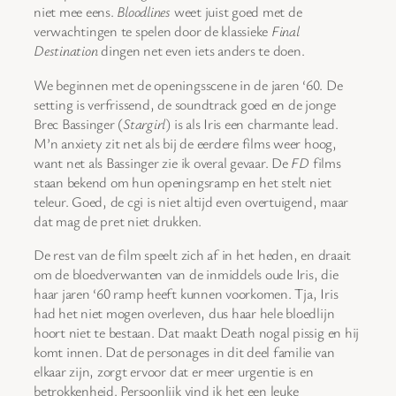
niet mee eens.
Bloodlines
weet juist goed met de
verwachtingen te spelen door de klassieke
Final
Destination
dingen net even iets anders te doen.
We beginnen met de openingsscene in de jaren ‘60. De
setting is verfrissend, de soundtrack goed en de jonge
Brec Bassinger (
Stargirl
) is als Iris een charmante lead.
M’n anxiety zit net als bij de eerdere films weer hoog,
want net als Bassinger zie ik overal gevaar. De
FD
films
staan bekend om hun openingsramp en het stelt niet
teleur. Goed, de cgi is niet altijd even overtuigend, maar
dat mag de pret niet drukken.
De rest van de film speelt zich af in het heden, en draait
om de bloedverwanten van de inmiddels oude Iris, die
haar jaren ‘60 ramp heeft kunnen voorkomen. Tja, Iris
had het niet mogen overleven, dus haar hele bloedlijn
hoort niet te bestaan. Dat maakt Death nogal pissig en hij
komt innen. Dat de personages in dit deel familie van
elkaar zijn, zorgt ervoor dat er meer urgentie is en
betrokkenheid. Persoonlijk vind ik het een leuke