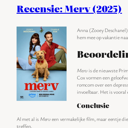
Recensie: Merv (2025)
Anna (Zooey Deschanel) e
hem mee op vakantie naar
Beoordeli
Merv
is de nieuwste Prim
Cox vormen een geloofwaa
romcom over een depressi
invoelbaar. Het is vooral
Conclusie
Al met al is
Merv
een vermakelijke film, maar eentje die 
treffen.