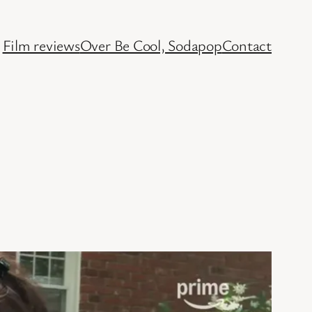
Film reviews
Over Be Cool, Sodapop
Contact