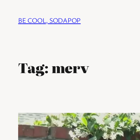
Ga
naar
BE COOL, SODAPOP
de
inhoud
Tag:
merv