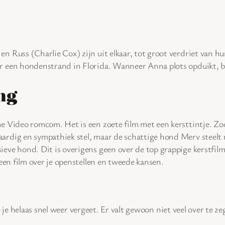
n Russ (Charlie Cox) zijn uit elkaar, tot groot verdriet van 
 een hondenstrand in Florida. Wanneer Anna plots opduikt, bl
ng
e Video romcom. Het is een zoete film met een kersttintje. Zo
rdig en sympathiek stel, maar de schattige hond Merv steelt na
eve hond. Dit is overigens geen over de top grappige kerstfi
 een film over je openstellen en tweede kansen.
je helaas snel weer vergeet. Er valt gewoon niet veel over te zeg