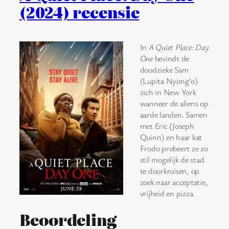
(2024) recensie
In
A Quiet Place: Day
One
bevindt de
doodzieke Sam
(Lupita Nyong’o)
zich in New York
wanneer de aliens op
aarde landen. Samen
met Eric (Joseph
Quinn) en haar kat
Frodo probeert ze zo
stil mogelijk de stad
te doorkruisen, op
zoek naar acceptatie,
vrijheid en pizza.
Beoordeling