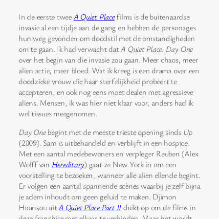
In de eerste twee
A Quiet Place
films is de buitenaardse
invasie al een tijdje aan de gang en hebben de personages
hun weg gevonden om doodstil met de omstandigheden
om te gaan. Ik had verwacht dat
A Quiet Place: Day One
over het begin van die invasie zou gaan. Meer chaos, meer
alien actie, meer bloed. Wat ik kreeg is een drama over een
doodzieke vrouw die haar sterfelijkheid probeert te
accepteren, en ook nog eens moet dealen met agressieve
aliens. Mensen, ik was hier niet klaar voor, anders had ik
wel tissues meegenomen.
Day One
begint met de meeste trieste opening sinds
Up
(2009). Sam is uitbehandeld en verblijft in een hospice.
Met een aantal medebewoners en verpleger Reuben (Alex
Wolff van
Hereditary
) gaat ze New York in om een
voorstelling te bezoeken, wanneer alle alien ellende begint.
Er volgen een aantal spannende scènes waarbij je zelf bijna
je adem inhoudt om geen geluid te maken. Djimon
Hounsou uit
A Quiet Place Part II
duikt op om de films in
deze franchise met elkaar te verbinden. Maar het wordt