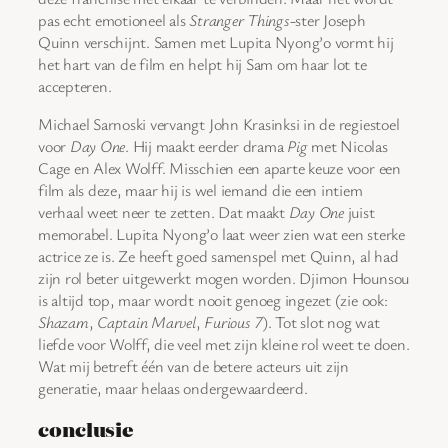
pas echt emotioneel als
Stranger Things
-ster Joseph
Quinn verschijnt. Samen met Lupita Nyong’o vormt hij
het hart van de film en helpt hij Sam om haar lot te
accepteren.
Michael Sarnoski vervangt John Krasinksi in de regiestoel
voor
Day One
. Hij maakt eerder drama
Pig
met Nicolas
Cage en Alex Wolff. Misschien een aparte keuze voor een
film als deze, maar hij is wel iemand die een intiem
verhaal weet neer te zetten. Dat maakt
Day One
juist
memorabel. Lupita Nyong’o laat weer zien wat een sterke
actrice ze is. Ze heeft goed samenspel met Quinn, al had
zijn rol beter uitgewerkt mogen worden. Djimon Hounsou
is altijd top, maar wordt nooit genoeg ingezet (zie ook:
Shazam
,
Captain Marvel
,
Furious 7
). Tot slot nog wat
liefde voor Wolff, die veel met zijn kleine rol weet te doen.
Wat mij betreft één van de betere acteurs uit zijn
generatie, maar helaas ondergewaardeerd.
conclusie