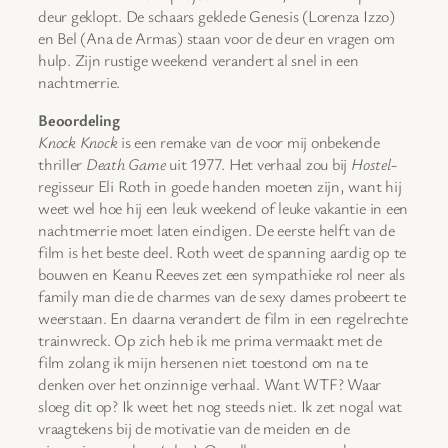
deur geklopt. De schaars geklede Genesis (Lorenza Izzo)
en Bel (Ana de Armas) staan voor de deur en vragen om
hulp. Zijn rustige weekend verandert al snel in een
nachtmerrie.
Beoordeling
Knock Knock
is een remake van de voor mij onbekende
thriller
Death Game
uit 1977. Het verhaal zou bij
Hostel
-
regisseur Eli Roth in goede handen moeten zijn, want hij
weet wel hoe hij een leuk weekend of leuke vakantie in een
nachtmerrie moet laten eindigen. De eerste helft van de
film is het beste deel. Roth weet de spanning aardig op te
bouwen en Keanu Reeves zet een sympathieke rol neer als
family man die de charmes van de sexy dames probeert te
weerstaan. En daarna verandert de film in een regelrechte
trainwreck. Op zich heb ik me prima vermaakt met de
film zolang ik mijn hersenen niet toestond om na te
denken over het onzinnige verhaal. Want WTF? Waar
sloeg dit op? Ik weet het nog steeds niet. Ik zet nogal wat
vraagtekens bij de motivatie van de meiden en de