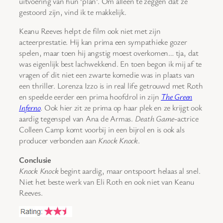
uitvoering van hun ‘plan’. Om alleen te zeggen dat ze
gestoord zijn, vind ik te makkelijk.
Keanu Reeves helpt de film ook niet met zijn
acteerprestatie. Hij kan prima een sympathieke gozer
spelen, maar toen hij angstig moest overkomen… tja, dat
was eigenlijk best lachwekkend. En toen begon ik mij af te
vragen of dit niet een zwarte komedie was in plaats van
een thriller. Lorenza Izzo is in real life getrouwd met Roth
en speelde eerder een prima hoofdrol in zijn
The Green
Inferno
. Ook hier zit ze prima op haar plek en ze krijgt ook
aardig tegenspel van Ana de Armas.
Death Game
-actrice
Colleen Camp komt voorbij in een bijrol en is ook als
producer verbonden aan
Knock Knock
.
Conclusie
Knock Knock
begint aardig, maar ontspoort helaas al snel.
Niet het beste werk van Eli Roth en ook niet van Keanu
Reeves.