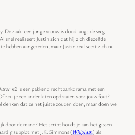
. De zaak: een jonge vrouw is dood langs de weg
snel realiseert Justin zich dat hij zich diezelfde
 te hebben aangereden, maar Justin realiseert zich nu
Juror #2
is een pakkend rechtbankdrama met een
f zou je een ander laten opdraaien voor jouw fout?
l denken dat ze het juiste zouden doen, maar doen we
lijk door de mand? Het script houdt je aan het gissen.
aardig subplot met J.K. Simmons (
Whiplash
) als