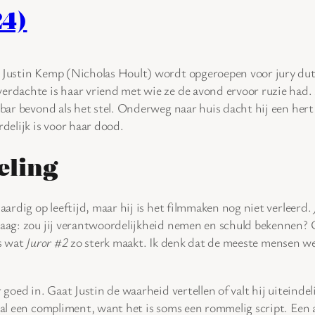
24)
Justin Kemp (Nicholas Hoult) wordt opgeroepen voor jury duty
dachte is haar vriend met wie ze de avond ervoor ruzie had. Al 
bar bevond als het stel. Onderweg naar huis dacht hij een hert
delijk is voor haar dood.
eling
aardig op leeftijd, maar hij is het filmmaken nog niet verleerd.
aag: zou jij verantwoordelijkheid nemen en schuld bekennen? O
is wat
Juror #2
zo sterk maakt. Ik denk dat de meeste mensen we
 goed in. Gaat Justin de waarheid vertellen of valt hij uiteinde
aal een compliment, want het is soms een rommelig script. Een 