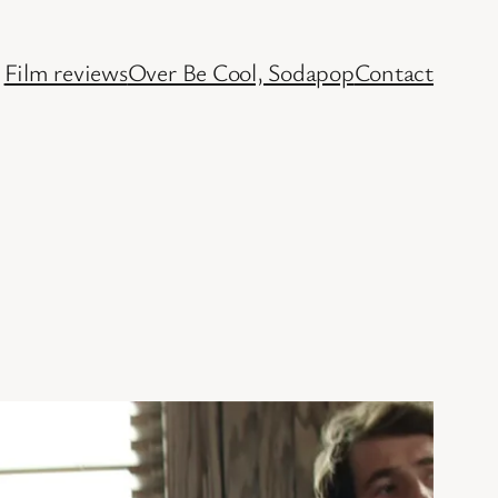
Film reviews
Over Be Cool, Sodapop
Contact