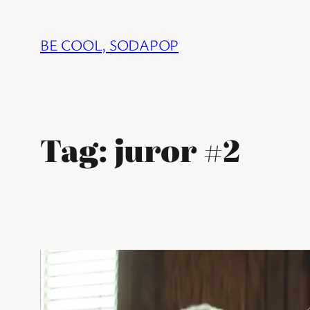
Ga
naar
BE COOL, SODAPOP
de
inhoud
Tag:
juror #2