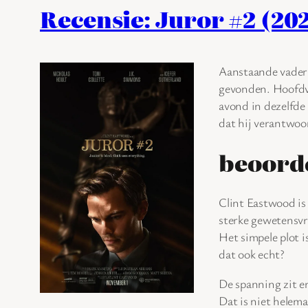
Recensie: Juror #2 (20
Aanstaande vader 
gevonden. Hoofdver
avond in dezelfde 
dat hij verantwoor
beoord
Clint Eastwood is 
sterke gewetensvr
Het simpele plot 
dat ook echt?
De spanning zit er
Dat is niet helem