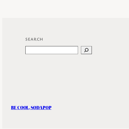
SEARCH
Search
BE COOL, SODAPOP