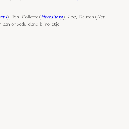
ratu
), Toni Collette (
Hereditary
), Zoey Deutch (
Not
 een onbeduidend bijrolletje.