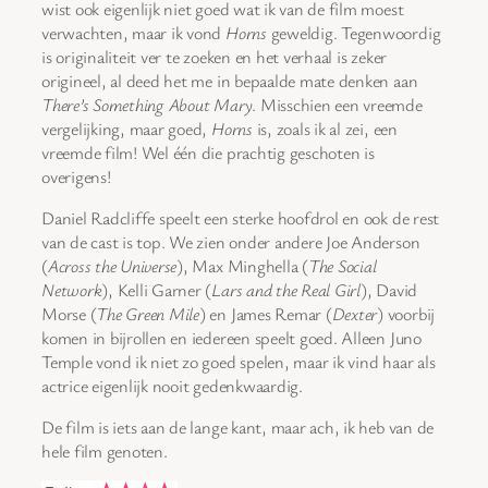
wist ook eigenlijk niet goed wat ik van de film moest
verwachten, maar ik vond
Horns
geweldig. Tegenwoordig
is originaliteit ver te zoeken en het verhaal is zeker
origineel, al deed het me in bepaalde mate denken aan
There’s Something About Mary
. Misschien een vreemde
vergelijking, maar goed,
Horns
is, zoals ik al zei, een
vreemde film! Wel één die prachtig geschoten is
overigens!
Daniel Radcliffe speelt een sterke hoofdrol en ook de rest
van de cast is top. We zien onder andere Joe Anderson
(
Across the Universe
), Max Minghella (
The Social
Network
), Kelli Garner (
Lars and the Real Girl
), David
Morse (
The Green Mile
) en James Remar (
Dexter
) voorbij
komen in bijrollen en iedereen speelt goed. Alleen Juno
Temple vond ik niet zo goed spelen, maar ik vind haar als
actrice eigenlijk nooit gedenkwaardig.
De film is iets aan de lange kant, maar ach, ik heb van de
hele film genoten.