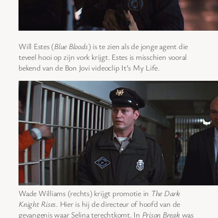
Will Estes (
Blue Bloods
) is te zien als de jonge agent die
teveel hooi op zijn vork krijgt. Estes is misschien vooral
bekend van de Bon Jovi videoclip It’s My Life.
Wade Williams (rechts) krijgt promotie in
The Dark
Knight Rises
. Hier is hij de directeur of hoofd van de
gevangenis waar Selina terechtkomt. In
Prison Break
was