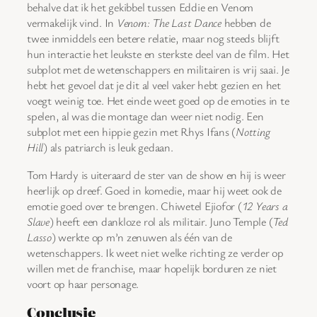
behalve dat ik het gekibbel tussen Eddie en Venom
vermakelijk vind. In
Venom: The Last Dance
hebben de
twee inmiddels een betere relatie, maar nog steeds blijft
hun interactie het leukste en sterkste deel van de film. Het
subplot met de wetenschappers en militairen is vrij saai. Je
hebt het gevoel dat je dit al veel vaker hebt gezien en het
voegt weinig toe. Het einde weet goed op de emoties in te
spelen, al was die montage dan weer niet nodig. Een
subplot met een hippie gezin met Rhys Ifans (
Notting
Hill
) als patriarch is leuk gedaan.
Tom Hardy is uiteraard de ster van de show en hij is weer
heerlijk op dreef. Goed in komedie, maar hij weet ook de
emotie goed over te brengen. Chiwetel Ejiofor (
12 Years a
Slave
) heeft een dankloze rol als militair. Juno Temple (
Ted
Lasso
) werkte op m’n zenuwen als één van de
wetenschappers. Ik weet niet welke richting ze verder op
willen met de franchise, maar hopelijk borduren ze niet
voort op haar personage.
Conclusie