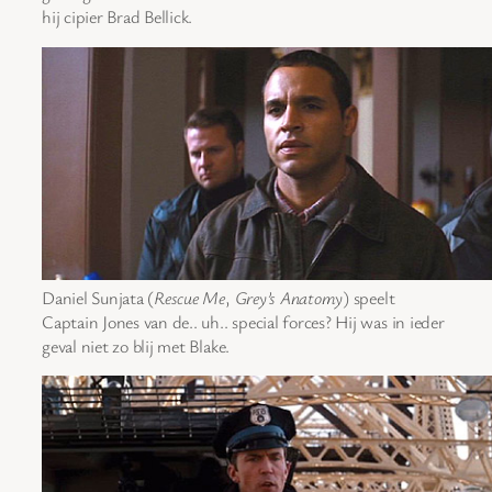
hij cipier Brad Bellick.
Daniel Sunjata (
Rescue Me
,
Grey’s Anatomy
) speelt
Captain Jones van de.. uh.. special forces? Hij was in ieder
geval niet zo blij met Blake.