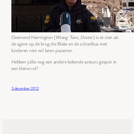
Desmond Harrington (
Wrong Turn
,
Dexter
) is te zien als
de agent op de brug die Blake en de schoolbus met
kinderen niet wil laten passeren.
Hebben jullie nog een andere bekende acteurs gespot in
een kleine rol?
3 december 2012