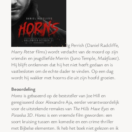
Ig Perrish (Daniel Radcliffe,
Harry Potter
films) wordt verdacht van de moord op zijn
vriendin en jeugdliefde Merrin (Juno Temple,
Maleficent
).
Hij blijft ontkennen dat hij het niet heeft gedaan en is
vastbesloten om de echte dader te vinden. Op een dag
wordt hij wakker met hoorns die uit zijn hoofd groeien.
Beoordeling
Horns
is gebaseerd op de beststeller van Joe Hill en
geregisseerd door Alexandre Aja, eerder verantwoordelijk
voor de uitstekende remakes van
The Hills Have Eyes
en
Piranha 3D
.
Horns
is een vreemde film geworden: een
soort kruising tussen een komedie en een crime thriller
met Bijbelse elementen. Ik heb het boek niet gelezen en ik