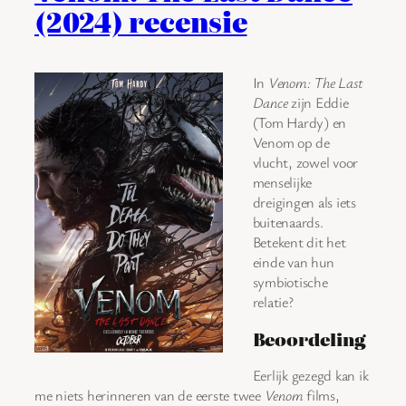
(2024) recensie
In
Venom: The Last
Dance
zijn Eddie
(Tom Hardy) en
Venom op de
vlucht, zowel voor
menselijke
dreigingen als iets
buitenaards.
Betekent dit het
einde van hun
symbiotische
relatie?
Beoordeling
Eerlijk gezegd kan ik
me niets herinneren van de eerste twee
Venom
films,