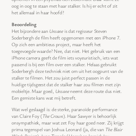
oog in oog te staan met haar stalker. Is hij er echt of zit
het allemaal in haar hoofd?
Beoordeling
Het bijzondere aan
Unsane
is dat regisseur Steven
Soderbergh de film heeft opgenomen met een iPhone 7.
Op zich een ambitieus project, maar heeft het
toegevoegde waarde? Nee, dat niet. Het gebruik van een
iPhone camera geeft de film iets voyeuristisch, iets wat
passend is bij een film over een stalker. Helaas gebruikt
Soderbergh deze techniek niet om uit het oogpunt van de
stalker te filmen. Het zou juist perfect passen in de
huidige tijdsgeest dat de stalker haar zou filmen met zijn
mobieltje. Maar goed,
Unsane
neemt deze route dus niet.
Een gemiste kans wat mij betreft.
Wat wel geslaagd is: de sterke, paranoïde performance
van Claire Foy (
The Crown
). Haar Sawyer is behoorlijk
onsympathiek, maar wat zet Foy haar goed neer. Zij krijgt
prima tegenspel van Joshua Leonard (ja, die van
The Blair
Witch Project
), Juno Temple (
Horns
) en komiek Jay