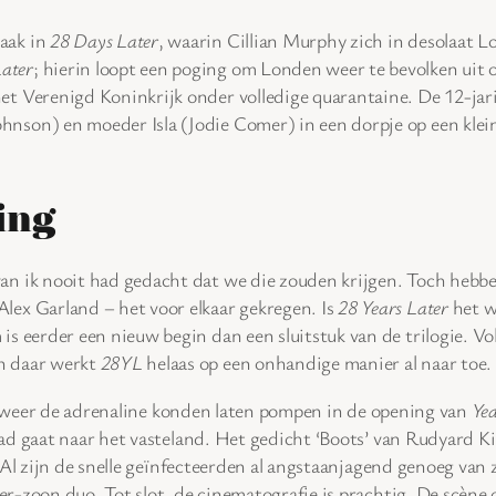
raak in
28 Days Later
, waarin Cillian Murphy zich in desolaat 
ater
; hierin loopt een poging om Londen weer te bevolken uit o
het Verenigd Koninkrijk onder volledige quarantaine. De 12-ja
hnson) en moeder Isla (Jodie Comer) in een dorpje op een klein
ing
rvan ik nooit had gedacht dat we die zouden krijgen. Toch heb
Alex Garland – het voor elkaar gekregen. Is
28 Years Later
het w
 is eerder een nieuw begin dan een sluitstuk van de trilogie. Vo
en daar werkt
28YL
helaas op een onhandige manier al naar toe.
weer de adrenaline konden laten pompen in de opening van
Yea
d gaat naar het vasteland. Het gedicht ‘Boots’ van Rudyard Kip
 Al zijn de snelle geïnfecteerden al angstaanjagend genoeg van 
r-zoon duo. Tot slot, de cinematografie is prachtig. De scène