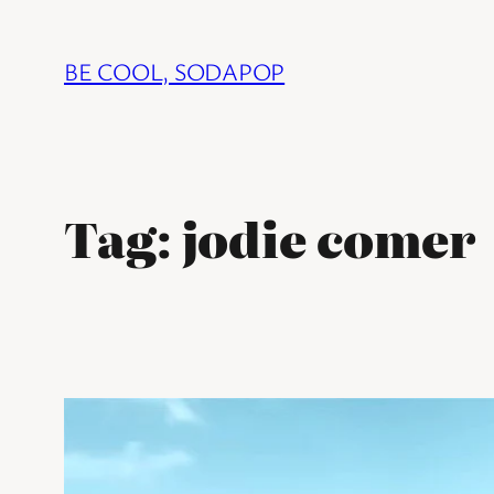
Ga
naar
BE COOL, SODAPOP
de
inhoud
Tag:
jodie comer