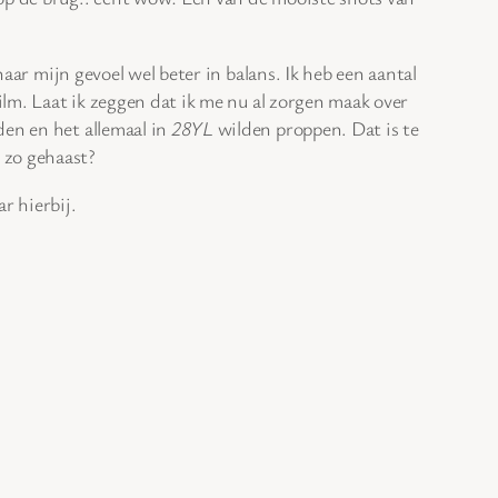
aar mijn gevoel wel beter in balans. Ik heb een aantal
ilm. Laat ik zeggen dat ik me nu al zorgen maak over
den en het allemaal in
28YL
wilden proppen. Dat is te
 zo gehaast?
r hierbij.