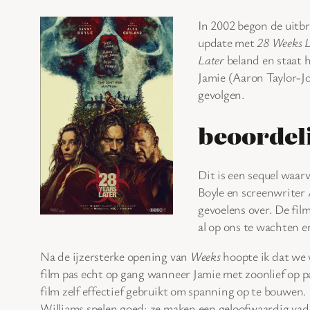
In 2002 begon de uitb
update met
28 Weeks L
Later
beland en staat 
Jamie (Aaron Taylor-Jo
gevolgen.
beoordel
Dit is een sequel waa
Boyle en screenwriter 
gevoelens over. De film
al op ons te wachten 
Na de ijzersterke opening van
Weeks
hoopte ik dat we 
film pas echt op gang wanneer Jamie met zoonlief op pa
film zelf effectief gebruikt om spanning op te bouwen.
Williams spelen goed: ze maken een geloofwaardig vade