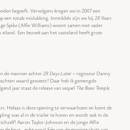
Londen begeeft. Vervolgens kregen we in 2007 een
p een totale mislukking. Inmiddels zijn we bij
28 Years
rige Spike (Alfie Williams) woont samen met vader
 eiland. Een bezoek aan het vasteland heeft grote
ben de mannen achter
28 Days Later
– regisseur Danny
achten waard geweest? Daar heb ik gemengde
lgend jaar staat de release van sequel
The Bone Temple
rs
. Helaas is deze opening te verwaarlozen en komt de
ling was al in de trailer te horen en wordt ook in de
zichzelf! Aaron Taylor-Johnson en de jonge Alfie
 op de brug.. echt wow! Eén van de mooiste shots van