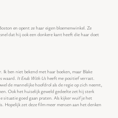
n Boston en opent ze haar eigen bloemenwinkel. Ze
nel dat hij ook een donkere kant heeft die haar doet
r. Ik ben niet bekend met haar boeken, maar Blake
ios waard.
It Ends With Us
heeft me positief verrast.
owel de mannelijke hoofdrol als de regie op zich neemt,
nen. Ook het huiselijk geweld gedeelte zet hij sterk
de situatie goed gaan praten. Als kijker wuif je het
 is. Hopelijk zet deze film meer mensen aan het denken