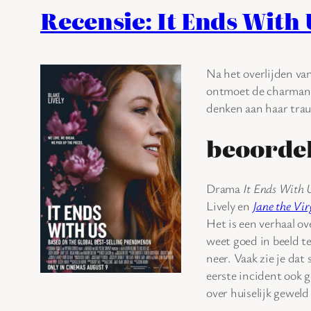
Recensie: It Ends With 
Na het overlijden van
ontmoet de charmante
denken aan haar trau
beoorde
Drama
It Ends With 
Lively en
Jane the Vir
Het is een verhaal ov
weet goed in beeld te
neer. Vaak zie je dat 
eerste incident ook g
over huiselijk gewel