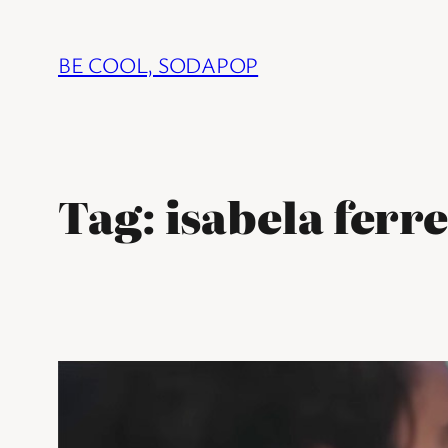
Ga
naar
BE COOL, SODAPOP
de
inhoud
Tag:
isabela ferr