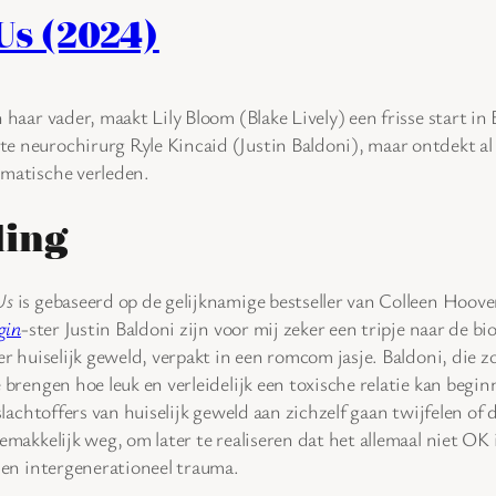
Us (2024)
 haar vader, maakt Lily Bloom (Blake Lively) een frisse start i
 neurochirurg Ryle Kincaid (Justin Baldoni), maar ontdekt al s
matische verleden.
ling
Us
is gebaseerd op de gelijknamige bestseller van Colleen Hoove
gin
-ster Justin Baldoni zijn voor mij zeker een tripje naar de b
er huiselijk geweld, verpakt in een romcom jasje. Baldoni, die z
 brengen hoe leuk en verleidelijk een toxische relatie kan begin
slachtoffers van huiselijk geweld aan zichzelf gaan twijfelen of 
emakkelijk weg, om later te realiseren dat het allemaal niet OK
d en intergenerationeel trauma.