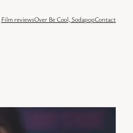
Film reviews
Over Be Cool, Sodapop
Contact