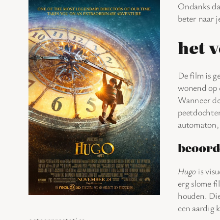
Ondanks d
beter naar j
het 
De film is 
wonend op e
Wanneer de 
peetdochter
automaton, 
beoord
Hugo
is vis
erg slome fi
houden. Die
een aardig 