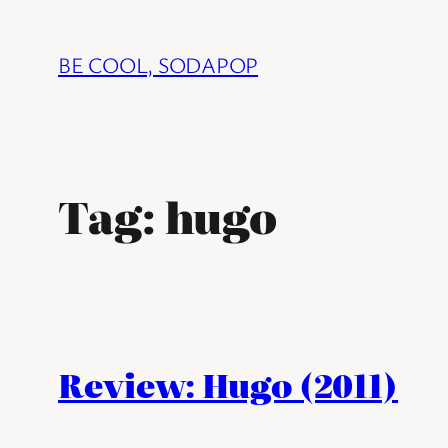
Ga
naar
BE COOL, SODAPOP
de
inhoud
Tag:
hugo
Review: Hugo (2011)