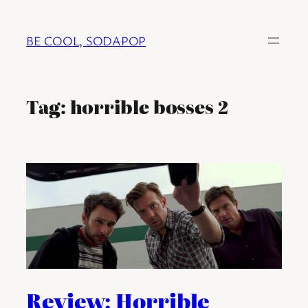
Ga
naar
BE COOL, SODAPOP
de
inhoud
Tag:
horrible bosses 2
Review: Horrible