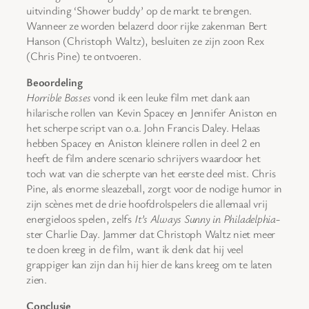
uitvinding ‘Shower buddy’ op de markt te brengen.
Wanneer ze worden belazerd door rijke zakenman Bert
Hanson (Christoph Waltz), besluiten ze zijn zoon Rex
(Chris Pine) te ontvoeren.
Beoordeling
Horrible Bosses
vond ik een leuke film met dank aan
hilarische rollen van Kevin Spacey en Jennifer Aniston en
het scherpe script van o.a. John Francis Daley. Helaas
hebben Spacey en Aniston kleinere rollen in deel 2 en
heeft de film andere scenario schrijvers waardoor het
toch wat van die scherpte van het eerste deel mist. Chris
Pine, als enorme sleazeball, zorgt voor de nodige humor in
zijn scènes met de drie hoofdrolspelers die allemaal vrij
energieloos spelen, zelfs
It’s Always Sunny in Philadelphia
-
ster Charlie Day. Jammer dat Christoph Waltz niet meer
te doen kreeg in de film, want ik denk dat hij veel
grappiger kan zijn dan hij hier de kans kreeg om te laten
zien.
Conclusie