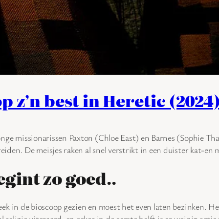
 z’n best in Heretic (2024
onge missionarissen Paxton (Chloe East) en Barnes (Sophie Tha
eiden. De meisjes raken al snel verstrikt in een duister kat-e
egint zo goed..
ek in de bioscoop gezien en moest het even laten bezinken. Het
religie uiteraard, en zeker in de eerste helft is er weinig actie