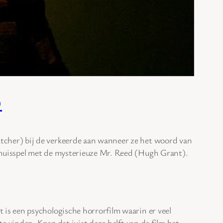
)
tcher) bij de verkeerde aan wanneer ze het woord van
n muisspel met de mysterieuze Mr. Reed (Hugh Grant).
 is een psychologische horrorfilm waarin er veel
 te vinden. Knap dat juist deze helft van de film het