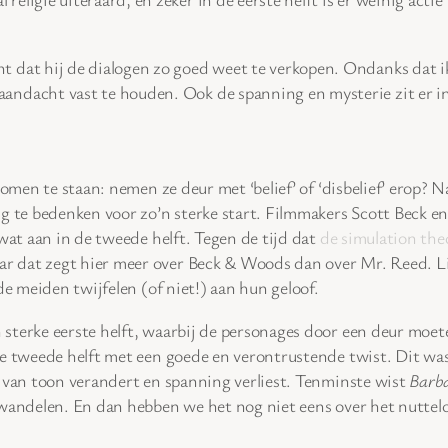
t dat hij de dialogen zo goed weet te verkopen. Ondanks dat ik
aandacht vast te houden. Ook de spanning en mysterie zit er in 
men te staan: nemen ze deur met ‘belief’ of ‘disbelief’ erop? N
ng te bedenken voor zo’n sterke start. Filmmakers Scott Beck 
at aan in de tweede helft. Tegen de tijd dat
de simulation the
 dat zegt hier meer over Beck & Woods dan over Mr. Reed. Liev
de meiden twijfelen (of niet!) aan hun geloof.
sterke eerste helft, waarbij de personages door een deur moet
de tweede helft met een goede en verontrustende twist. Dit w
m van toon verandert en spanning verliest. Tenminste wist
Barb
wandelen. En dan hebben we het nog niet eens over het nuttel