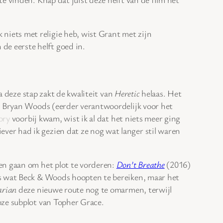
 niets met religie heb, wist Grant met zijn
de eerste helft goed in.
a deze stap zakt de kwaliteit van
Heretic
helaas. Het
en Bryan Woods (eerder verantwoordelijk voor het
ory
voorbij kwam, wist ik al dat het niets meer ging
er had ik gezien dat ze nog wat langer stil waren
en gaan om het plot te vorderen:
Don’t Breathe
(2016)
as wat Beck & Woods hoopten te bereiken, maar het
arian
deze nieuwe route nog te omarmen, terwijl
oze subplot van Topher Grace.