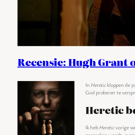
Recensie: Hugh Grant op
In
Heretic
kloppen de j
God proberen te verspr
Heretic b
Ik heb
Heretic
vorige we
gesproken wordt, overal 