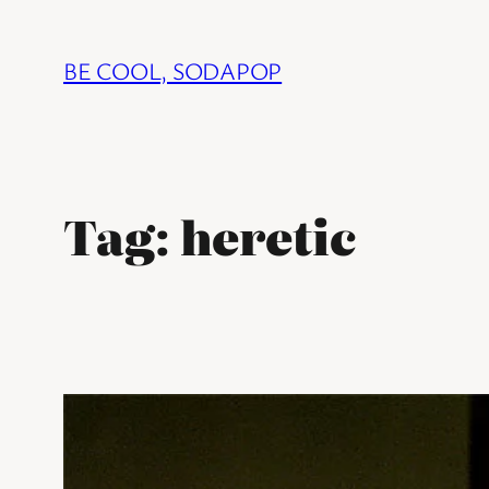
Ga
naar
BE COOL, SODAPOP
de
inhoud
Tag:
heretic