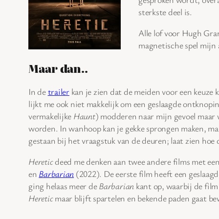
sterkste deel is.
Alle lof voor Hugh Gran
magnetische spel mijn 
Maar dan..
In de
trailer
kan je zien dat de meiden voor een keuze ko
lijkt me ook niet makkelijk om een geslaagde ontknopi
vermakelijke
Haunt
) modderen naar mijn gevoel maar w
worden. In wanhoop kan je gekke sprongen maken, maar
gestaan bij het vraagstuk van de deuren; laat zien hoe 
Heretic
deed me denken aan twee andere films met een 
en
Barbarian
(2022). De eerste film heeft een geslaag
ging helaas meer de
Barbarian
kant op, waarbij de fil
Heretic
maar blijft spartelen en bekende paden gaat be