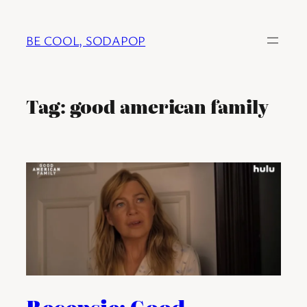
Ga
naar
BE COOL, SODAPOP
de
inhoud
Tag:
good american family