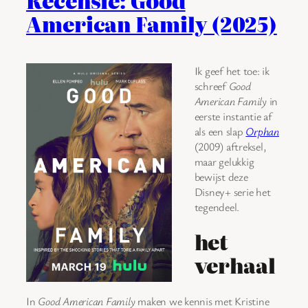
Recensie: Good
American Family (2025)
Ik geef het toe: ik
schreef
Good
American Family
in
eerste instantie af
als een slap
Orphan
(2009) aftreksel,
maar gelukkig
bewijst deze
Disney+ serie het
tegendeel.
het
verhaal
In
Good American Family
maken we kennis met Kristine