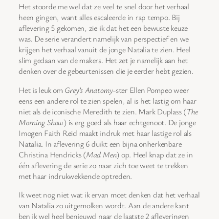
Het stoorde me wel dat ze veel te snel door het verhaal
heen gingen, want alles escaleerde in rap tempo. Bij
aflevering 5 gekomen, zie ik dat het een bewuste keuze
was. De serie verandert namelijk van perspectief en we
krijgen het verhaal vanuit de jonge Natalia te zien. Heel
slim gedaan van de makers. Het zet je namelijk aan het
denken over de gebeurtenissen die je eerder hebt gezien.
Het is leuk om
Grey’s Anatomy
-ster Ellen Pompeo weer
eens een andere rol te zien spelen, al is het lastig om haar
niet als de iconische Meredith te zien. Mark Duplass (
The
Morning Show
) is erg goed als haar echtgenoot. De jonge
Imogen Faith Reid maakt indruk met haar lastige rol als
Natalia. In aflevering 6 duikt een bijna onherkenbare
Christina Hendricks (
Mad Men
) op. Heel knap dat ze in
één aflevering de serie zo naar zich toe weet te trekken
met haar indrukwekkende optreden.
Ik weet nog niet wat ik ervan moet denken dat het verhaal
van Natalia zo uitgemolken wordt. Aan de andere kant
ben ik wel heel benieuwd naar de laatste 2 afleveringen