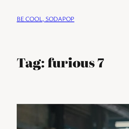
Ga
naar
BE COOL, SODAPOP
de
inhoud
Tag:
furious 7