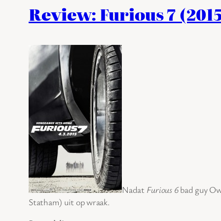
Review: Furious 7 (201
Nadat
Furious 6
bad guy Owe
Statham) uit op wraak.