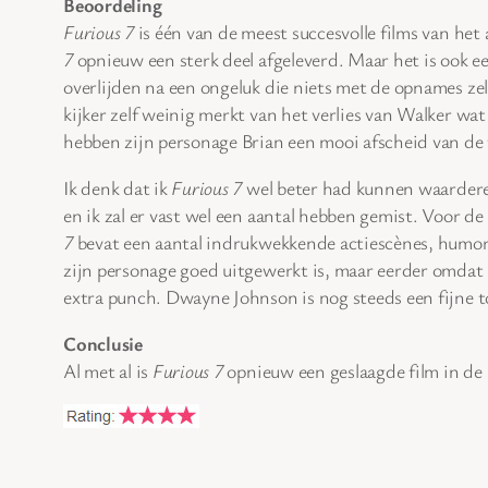
Beoordeling
Furious 7
is één van de meest succesvolle films van het
7
opnieuw een sterk deel afgeleverd. Maar het is ook 
overlijden na een ongeluk die niets met de opnames ze
kijker zelf weinig merkt van het verlies van Walker wa
hebben zijn personage Brian een mooi afscheid van de
Ik denk dat ik
Furious 7
wel beter had kunnen waarderen 
en ik zal er vast wel een aantal hebben gemist. Voor de
7
bevat een aantal indrukwekkende actiescènes, humor 
zijn personage goed uitgewerkt is, maar eerder omda
extra punch. Dwayne Johnson is nog steeds een fijne to
Conclusie
Al met al is
Furious 7
opnieuw een geslaagde film in de 