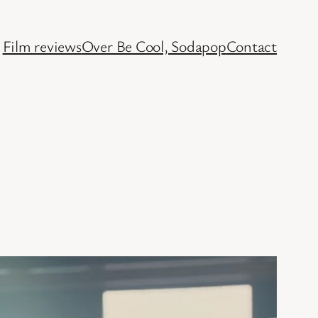
Film reviews
Over Be Cool, Sodapop
Contact