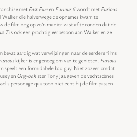
ranchise met
Fast Five
en
Furious 6
wordt met
Furious
aul Walker die halverwege de opnames kwam te
w de film nog op zo’n manier wist af te ronden dat de
us 7
is ook een prachtig eerbetoon aan Walker en ze
m bevat aardig wat verwijzingen naar de eerdere films
Furious
kijker is er genoeg om van te genieten.
Furious
m speelt een formidabele bad guy. Niet zozeer omdat
ousey en
Ong-bak
ster Tony Jaa geven de vechtscènes
ells personage qua toon niet echt bij de film passen.