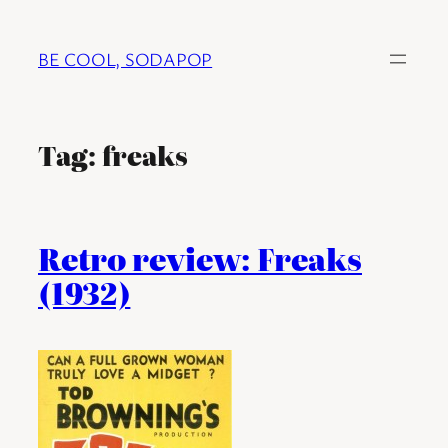
Ga
naar
BE COOL, SODAPOP
de
inhoud
Tag:
freaks
Retro review: Freaks
(1932)