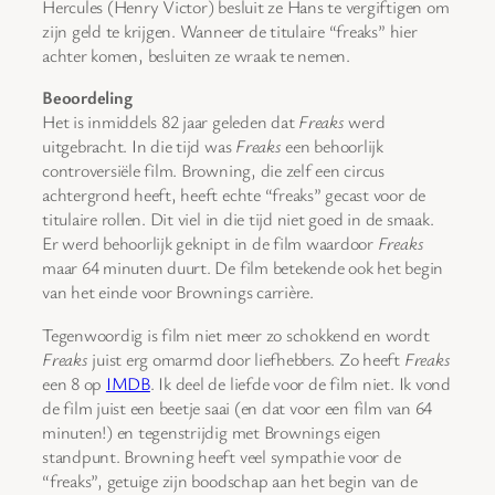
Hercules (Henry Victor) besluit ze Hans te vergiftigen om
zijn geld te krijgen. Wanneer de titulaire “freaks” hier
achter komen, besluiten ze wraak te nemen.
Beoordeling
Het is inmiddels 82 jaar geleden dat
Freaks
werd
uitgebracht. In die tijd was
Freaks
een behoorlijk
controversiële film. Browning, die zelf een circus
achtergrond heeft, heeft echte “freaks” gecast voor de
titulaire rollen. Dit viel in die tijd niet goed in de smaak.
Er werd behoorlijk geknipt in de film waardoor
Freaks
maar 64 minuten duurt. De film betekende ook het begin
van het einde voor Brownings carrière.
Tegenwoordig is film niet meer zo schokkend en wordt
Freaks
juist erg omarmd door liefhebbers. Zo heeft
Freaks
een 8 op
IMDB
. Ik deel de liefde voor de film niet. Ik vond
de film juist een beetje saai (en dat voor een film van 64
minuten!) en tegenstrijdig met Brownings eigen
standpunt. Browning heeft veel sympathie voor de
“freaks”, getuige zijn boodschap aan het begin van de