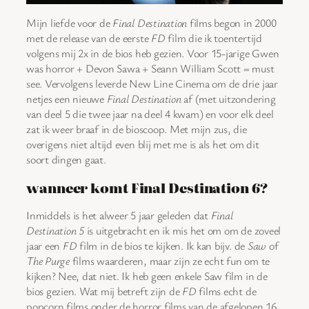
Mijn liefde voor de
Final Destination
films begon in 2000
met de release van de eerste
FD
film die ik toentertijd
volgens mij 2x in de bios heb gezien. Voor 15-jarige Gwen
was horror + Devon Sawa + Seann William Scott = must
see. Vervolgens leverde New Line Cinema om de drie jaar
netjes een nieuwe
Final Destination
af (met uitzondering
van deel 5 die twee jaar na deel 4 kwam) en voor elk deel
zat ik weer braaf in de bioscoop. Met mijn zus, die
overigens niet altijd even blij met me is als het om dit
soort dingen gaat.
wanneer komt Final Destination 6?
Inmiddels is het alweer 5 jaar geleden dat
Final
Destination 5
is uitgebracht en ik mis het om om de zoveel
jaar een
FD
film in de bios te kijken. Ik kan bijv. de
Saw
of
The Purge
films waarderen, maar zijn ze echt fun om te
kijken? Nee, dat niet. Ik heb geen enkele Saw film in de
bios gezien. Wat mij betreft zijn de
FD
films echt de
popcorn films onder de horror films van de afgelopen 16