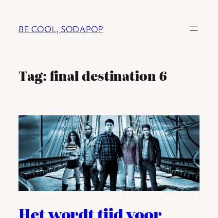
Ga
naar
BE COOL, SODAPOP
de
inhoud
Tag:
final destination 6
Het wordt tijd voor