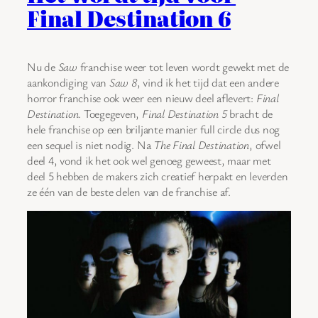
Final Destination 6
Nu de
Saw
franchise weer tot leven wordt gewekt met de
aankondiging van
Saw 8
, vind ik het tijd dat een andere
horror franchise ook weer een nieuw deel aflevert:
Final
Destination
. Toegegeven,
Final Destination 5
bracht de
hele franchise op een briljante manier full circle dus nog
een sequel is niet nodig. Na
The Final Destination
, ofwel
deel 4, vond ik het ook wel genoeg geweest, maar met
deel 5 hebben de makers zich creatief herpakt en leverden
ze één van de beste delen van de franchise af.