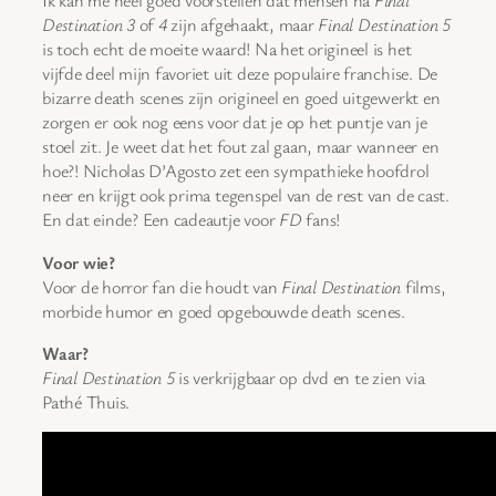
Ik kan me heel goed voorstellen dat mensen na
Final
Destination 3
of
4
zijn afgehaakt, maar
Final Destination 5
is toch echt de moeite waard! Na het origineel is het
vijfde deel mijn favoriet uit deze populaire franchise. De
bizarre death scenes zijn origineel en goed uitgewerkt en
zorgen er ook nog eens voor dat je op het puntje van je
stoel zit. Je weet dat het fout zal gaan, maar wanneer en
hoe?! Nicholas D’Agosto zet een sympathieke hoofdrol
neer en krijgt ook prima tegenspel van de rest van de cast.
En dat einde? Een cadeautje voor
FD
fans!
Voor wie?
Voor de horror fan die houdt van
Final Destination
films,
morbide humor en goed opgebouwde death scenes.
Waar?
Final Destination 5
is verkrijgbaar op dvd en te zien via
Pathé Thuis.