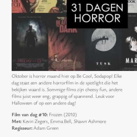
Oktober is horror maand hier op Be Cool, Sodapop! Elke
dag staat een andere horrorfilm in de spotlight die het
bekijken waard is. Sommige films zijn cheesy fun, andere
films juist weer eng, grappig of spannend. Leuk voor
Halloween of op een andere dag!
Film van dag #10:
Frozen (2010)
Met:
Kevin Zegers, Emma Bell, Shawn Ashmore
Regisseur:
Adam Green