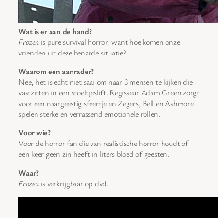
Wat is er aan de hand?
Frozen
is pure survival horror, want hoe komen onze
vrienden uit deze benarde situatie?
Waarom een aanrader?
Nee, het is echt niet saai om naar 3 mensen te kijken die
vastzitten in een stoeltjeslift. Regisseur Adam Green zorgt
voor een naargeestig sfeertje en Zegers, Bell en Ashmore
spelen sterke en verrassend emotionele rollen.
Voor wie?
Voor de horror fan die van realistische horror houdt of
een keer geen zin heeft in liters bloed of geesten.
Waar?
Frozen
is verkrijgbaar op dvd.