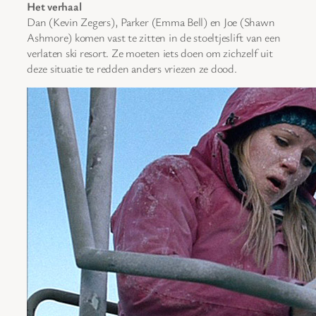
Het verhaal
Dan (Kevin Zegers), Parker (Emma Bell) en Joe (Shawn
Ashmore) komen vast te zitten in de stoeltjeslift van een
verlaten ski resort. Ze moeten iets doen om zichzelf uit
deze situatie te redden anders vriezen ze dood.