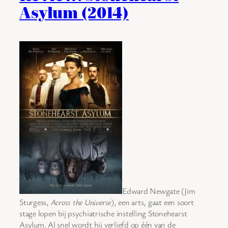
Asylum (2014)
Edward Newgate (Jim
Sturgess,
Across the Universe
), een arts, gaat een soort
stage lopen bij psychiatrische instelling Stonehearst
Asylum. Al snel wordt hij verliefd op één van de