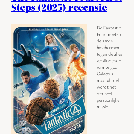
Steps (2025) recensie
De Fantastic
Four moeten
de aarde
beschermen
tegen de alles
verslindende
ruimte god
Galactus,
maar al snel
wordt het
een heel
persoonlijke
missie.