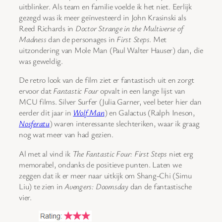
uitblinker. Als team en familie voelde ik het niet. Eerlijk
gezegd was ik meer geïnvesteerd in John Krasinski als
Reed Richards in
Doctor Strange in the Multiverse of
Madness
dan de personages in
First Steps
. Met
uitzondering van Mole Man (Paul Walter Hauser) dan, die
was geweldig.
De retro look van de film ziet er fantastisch uit en zorgt
ervoor dat
Fantastic Four
opvalt in een lange lijst van
MCU films. Silver Surfer (Julia Garner, veel beter hier dan
eerder dit jaar in
Wolf Man
) en Galactus (Ralph Ineson,
Nosferatu
) waren interessante slechteriken, waar ik graag
nog wat meer van had gezien.
Al met al vind ik
The Fantastic Four: First Steps
niet erg
memorabel, ondanks de positieve punten. Laten we
zeggen dat ik er meer naar uitkijk om Shang-Chi (Simu
Liu) te zien in
Avengers: Doomsday
dan de fantastische
vier.