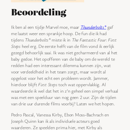
Beoordeling
Ik ben al een tijdje Marvel moe, maar
Thunderbolts*
gaf
me laatst weer een sprankje hoop. De fun die ik had
tijdens
Thunderbolts*
miste ik in
The Fantastic Four: First
Steps
heel erg. De eerste helft van de film vond ik eerlijk
gezegd behoorlijk saai. Ik was niet gecharmeerd van al het
baby gedoe. Het opofferen van de baby om de wereld te
redden had een interessant dilemma kunnen zijn, wat
voor verdeeldheid in het team zorgt, maar wordt al
opgelost voor het echt een probleem wordt. Jammer,
hierdoor blijft
First Steps
toch wat oppervlakkig. Al
waardeerde ik wel dat het in z’n geheel een simpel verhaal
was met een speelduur van nog geen 2 uur. Zijn de tijden
van drie uur durende films voorbij? Laten we het hopen.
Pedro Pascal, Vanessa Kirby, Ebon Moss-Bachrach en
Joseph Quinn kan ik als individuele acteurs goed
waarderen. Ze speelden prima hier, met Kirby als