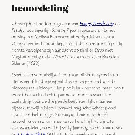
beoordeling
Christopher Landon, regisseur van
Happy Death Day
en
Freaky
, zou eigenlijk
Scream 7
gaan regisseren. Na het
ontslag van Melissa Barrera en afwezigheid van Jenna
Ortega, verliet Landon begrijpelijk dit zinkende schip. Hij
richtte vervolgens zijn aandacht op thriller
Drop
met
Meghann Fahy (
The White Lotus
seizoen 2) en Brandon
Sklenar (
1923
).
Drop
is een vermakelijke film, maar blinkt nergens in uit.
Het is een film die je eigenlijk weer vergeet zodra je de
bioscoopzaal uitloopt. Het plot is leuk bedacht, maar nooit
wordt het verhaal echt spannend of interessant. De
aanleiding voor de dreigende berichten lijkt maar een
bijzaak, terwijl Violets uiteraard tragische achtergrond
teveel aandacht krijgt. Sklenar, als haar date, heeft
nauwelijks een rol om mee te werken. Hij lijkt bijna te
slaapwandelen, terwijl hij vorig jaar nog zo charmant was
in
It Ends with Us
(Atlas!!). Fahy speelt prima, maar ik