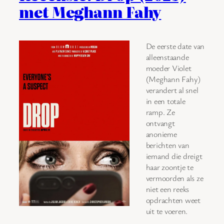
met Meghann Fahy
De eerste date van
alleenstaande
moeder Violet
(Meghann Fahy)
verandert al snel
in een totale
ramp. Ze
ontvangt
anonieme
berichten van
iemand die dreigt
haar zoontje te
vermoorden als ze
niet een reeks
opdrachten weet
uit te voeren.