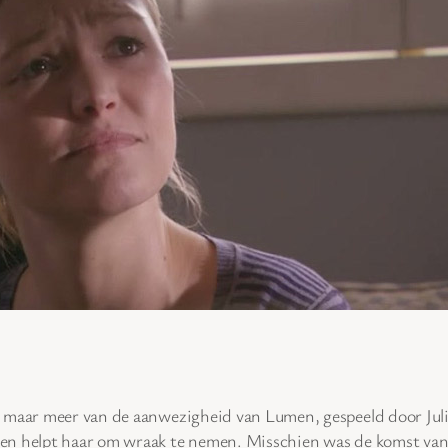
 maar meer van de aanwezigheid van Lumen, gespeeld door Julia
en helpt haar om wraak te nemen. Misschien was de komst van 