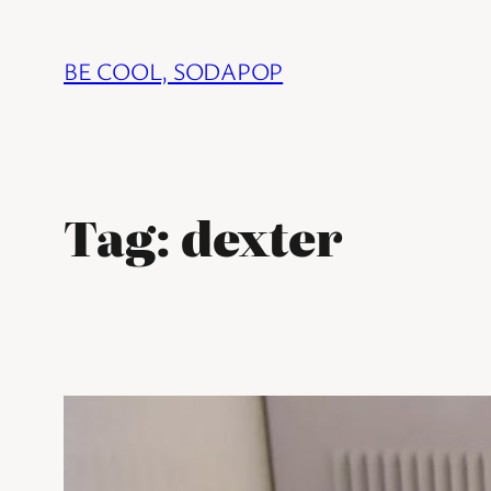
Ga
naar
BE COOL, SODAPOP
de
inhoud
Tag:
dexter