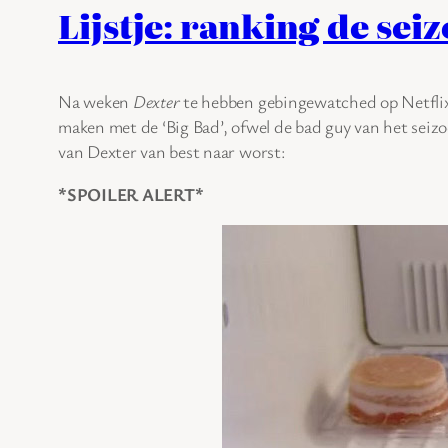
Lijstje: ranking de se
Na weken
Dexter
te hebben gebingewatched op Netflix h
maken met de ‘Big Bad’, ofwel de bad guy van het seizoe
van Dexter van best naar worst:
*SPOILER ALERT*