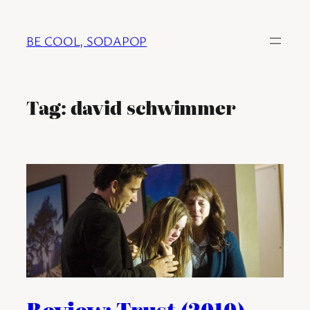
Ga
naar
BE COOL, SODAPOP
de
inhoud
Tag:
david schwimmer
Review: Trust (2010)