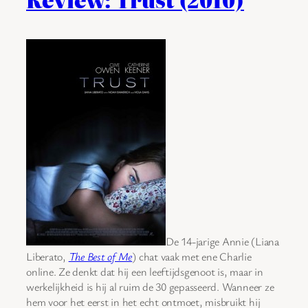
De 14-jarige Annie (Liana
Liberato,
The Best of Me
) chat vaak met ene Charlie
online. Ze denkt dat hij een leeftijdsgenoot is, maar in
werkelijkheid is hij al ruim de 30 gepasseerd. Wanneer ze
hem voor het eerst in het echt ontmoet, misbruikt hij