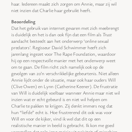
haar. Iedereen maakt zich zorgen om Annie, maar zij wil
niet inzien dat Charlie haar gebruikt heeft.
Beoordeling
Dat het gebruik van internet gevaren met zich meebrengt
is duidelijk en het is dan ook fijn dat een film als
Trust
aandacht besteedt aan het onderwerp ‘online sexual
predators’. Regisseur David Schwimmer heeft zich
jarenlang ingezet voor The Rape Foundation, waardoor
hij op een respectvolle manier met het onderwerp weet
om te gaan. De film richt zich namelijk ook op de
gevolgen van zo’n verschrikkelijke gebeurtenis. Niet alleen
Annie lijdt onder de situatie, maar ook haar ouders Will
(Clive Owen) en Lynn (Catherine Keener). De frustratie
van Will is duidelijk voelbaar wanneer Annie maar niet wil
inzien wat er echt gebeurd is en niet wil helpen om
Charlie te pakken te krijgen. Zij denkt immers nog dat
hun “liefde” echt is. Hoe frustrerend dit ook was voor
Will en voor de kijker, vind ik wel dat dit op een
realistische manier in beeld is gebracht. Ik kon me goed
voorstellen dat zo’n jong meisje uit naïviteit of misschien