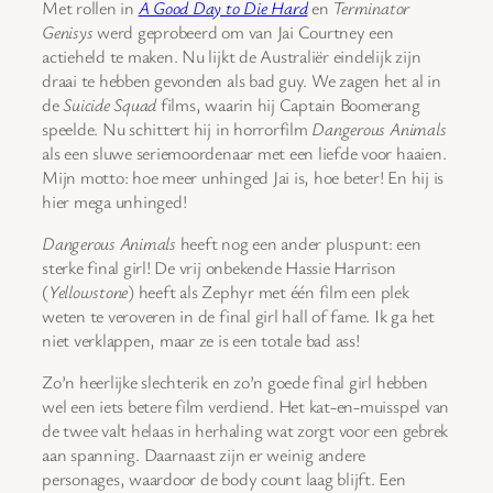
Met rollen in
A Good Day to Die Hard
en
Terminator
Genisys
werd geprobeerd om van Jai Courtney een
actieheld te maken. Nu lijkt de Australiër eindelijk zijn
draai te hebben gevonden als bad guy. We zagen het al in
de
Suicide Squad
films, waarin hij Captain Boomerang
speelde. Nu schittert hij in horrorfilm
Dangerous Animals
als een sluwe seriemoordenaar met een liefde voor haaien.
Mijn motto: hoe meer unhinged Jai is, hoe beter! En hij is
hier mega unhinged!
Dangerous Animals
heeft nog een ander pluspunt: een
sterke final girl! De vrij onbekende Hassie Harrison
(
Yellowstone
) heeft als Zephyr met één film een plek
weten te veroveren in de final girl hall of fame. Ik ga het
niet verklappen, maar ze is een totale bad ass!
Zo’n heerlijke slechterik en zo’n goede final girl hebben
wel een iets betere film verdiend. Het kat-en-muisspel van
de twee valt helaas in herhaling wat zorgt voor een gebrek
aan spanning. Daarnaast zijn er weinig andere
personages, waardoor de body count laag blijft. Een