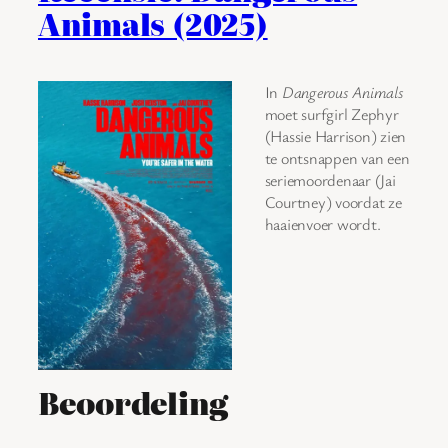
Animals (2025)
In
Dangerous Animals
moet surfgirl Zephyr
(Hassie Harrison) zien
te ontsnappen van een
seriemoordenaar (Jai
Courtney) voordat ze
haaienvoer wordt.
Beoordeling