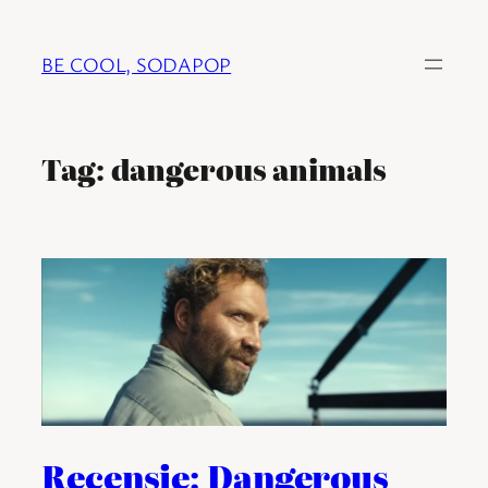
Ga
naar
BE COOL, SODAPOP
de
inhoud
Tag:
dangerous animals
Recensie: Dangerous