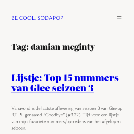
Ga
naar
BE COOL, SODAPOP
de
inhoud
Tag:
damian mcginty
Lijstje: Top 15 nummers
van Glee seizoen 3
Vanavond is de laatste aflevering van seizoen 3 van
Glee
op
RTL5, genaamd “Goodbye” (#3.22). Tijd voor een lijstje
van mijn favoriete nummers/optredens van het afgelopen
seizoen.