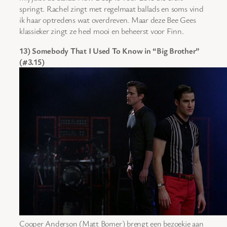
springt. Rachel zingt met regelmaat ballads en soms vind
ik haar optredens wat overdreven. Maar deze Bee Gees
klassieker zingt ze heel mooi en beheerst voor Finn.
13) Somebody That I Used To Know in “Big Brother”
(#3.15)
Cooper Anderson (Matt Bomer) brengt een bezoekje aan