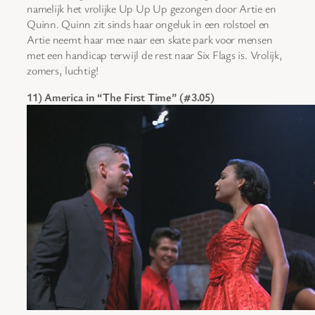
namelijk het vrolijke Up Up Up gezongen door Artie en
Quinn. Quinn zit sinds haar ongeluk in een rolstoel en
Artie neemt haar mee naar een skate park voor mensen
met een handicap terwijl de rest naar Six Flags is. Vrolijk,
zomers, luchtig!
11) America in “The First Time” (#3.05)