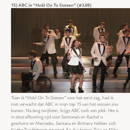
15) ABC in “Hold On To Sixteen” (#3.08)
Toen ik “Hold On To Sixteen” voor het eerst zag, had ik
niet verwacht dat ABC in mijn top 15 van het seizoen zou
komen. Na lang twijfelen, krijgt ABC toch een plek. Het is
in deze aflevering tijd voor Sectionals en Rachel is
geschorst en Mercedes, Santana en Brittany hebben zich
bij the Troubletones gevoegd. En dus krijgen Tina en Mike