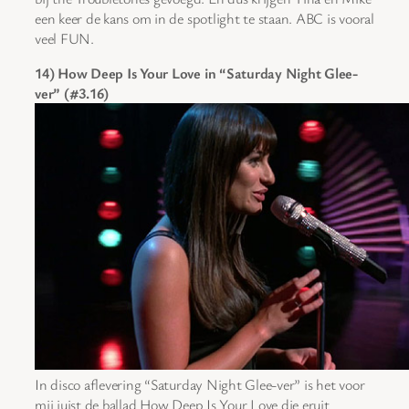
een keer de kans om in de spotlight te staan. ABC is vooral
veel FUN.
14) How Deep Is Your Love in “Saturday Night Glee-
ver” (#3.16)
In disco aflevering “Saturday Night Glee-ver” is het voor
mij juist de ballad How Deep Is Your Love die eruit