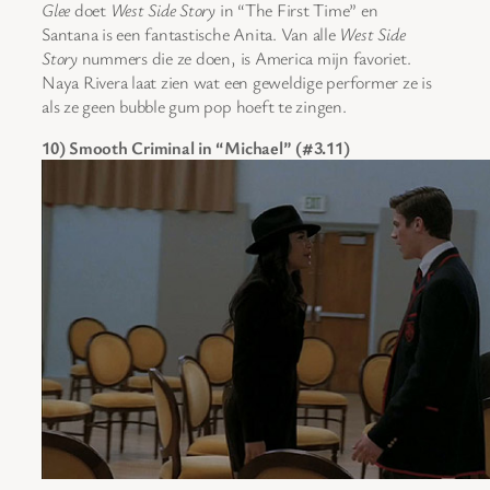
Glee
doet
West Side Story
in “The First Time” en
Santana is een fantastische Anita. Van alle
West Side
Story
nummers die ze doen, is America mijn favoriet.
Naya Rivera laat zien wat een geweldige performer ze is
als ze geen bubble gum pop hoeft te zingen.
10) Smooth Criminal in “Michael” (#3.11)