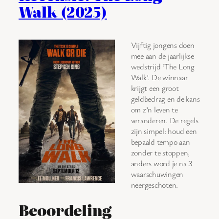
Walk (2025)
Vijftig jongens doen
mee aan de jaarlijkse
wedstrijd ‘The Long
Walk’. De winnaar
krijgt een groot
geldbedrag en de kans
om z’n leven te
veranderen. De regels
zijn simpel: houd een
bepaald tempo aan
zonder te stoppen,
anders word je na 3
waarschuwingen
neergeschoten.
Beoordeling