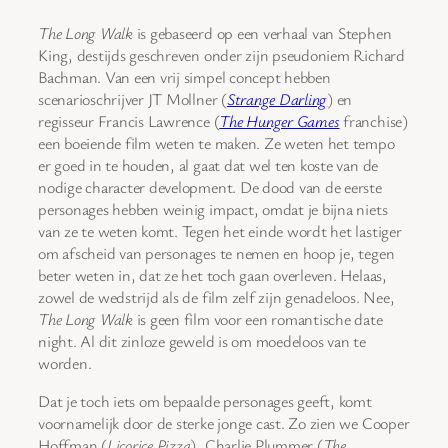
The Long Walk
is gebaseerd op een verhaal van Stephen
King, destijds geschreven onder zijn pseudoniem Richard
Bachman. Van een vrij simpel concept hebben
scenarioschrijver JT Mollner (
Strange Darling
) en
regisseur Francis Lawrence (
The Hunger Games
franchise)
een boeiende film weten te maken. Ze weten het tempo
er goed in te houden, al gaat dat wel ten koste van de
nodige character development. De dood van de eerste
personages hebben weinig impact, omdat je bijna niets
van ze te weten komt. Tegen het einde wordt het lastiger
om afscheid van personages te nemen en hoop je, tegen
beter weten in, dat ze het toch gaan overleven. Helaas,
zowel de wedstrijd als de film zelf zijn genadeloos. Nee,
The Long Walk
is geen film voor een romantische date
night. Al dit zinloze geweld is om moedeloos van te
worden.
Dat je toch iets om bepaalde personages geeft, komt
voornamelijk door de sterke jonge cast. Zo zien we Cooper
Hoffman (
Licorice Pizza
), Charlie Plummer (
The