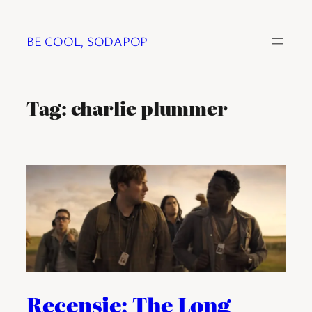
Ga
naar
BE COOL, SODAPOP
de
inhoud
Tag:
charlie plummer
Recensie: The Long