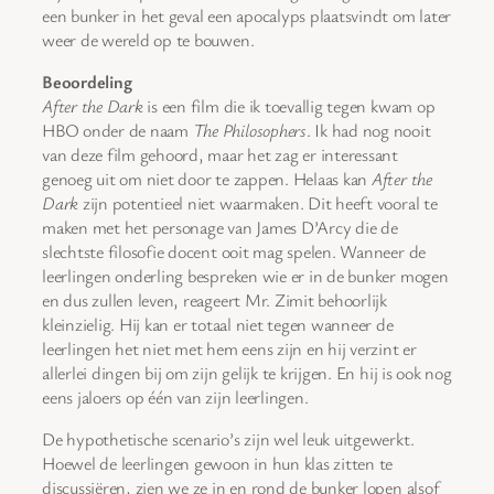
een bunker in het geval een apocalyps plaatsvindt om later
weer de wereld op te bouwen.
Beoordeling
After the Dark
is een film die ik toevallig tegen kwam op
HBO onder de naam
The Philosophers
. Ik had nog nooit
van deze film gehoord, maar het zag er interessant
genoeg uit om niet door te zappen. Helaas kan
After the
Dark
zijn potentieel niet waarmaken. Dit heeft vooral te
maken met het personage van James D’Arcy die de
slechtste filosofie docent ooit mag spelen. Wanneer de
leerlingen onderling bespreken wie er in de bunker mogen
en dus zullen leven, reageert Mr. Zimit behoorlijk
kleinzielig. Hij kan er totaal niet tegen wanneer de
leerlingen het niet met hem eens zijn en hij verzint er
allerlei dingen bij om zijn gelijk te krijgen. En hij is ook nog
eens jaloers op één van zijn leerlingen.
De hypothetische scenario’s zijn wel leuk uitgewerkt.
Hoewel de leerlingen gewoon in hun klas zitten te
discussiëren, zien we ze in en rond de bunker lopen alsof