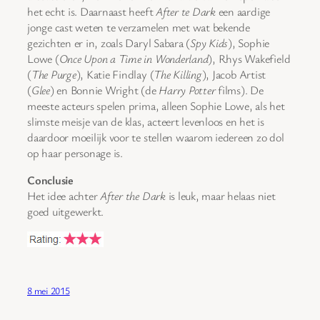
het echt is. Daarnaast heeft
After te Dark
een aardige
jonge cast weten te verzamelen met wat bekende
gezichten er in, zoals Daryl Sabara (
Spy Kids
), Sophie
Lowe (
Once Upon a Time in Wonderland
), Rhys Wakefield
(
The Purge
), Katie Findlay (
The Killing
), Jacob Artist
(
Glee
) en Bonnie Wright (de
Harry Potter
films). De
meeste acteurs spelen prima, alleen Sophie Lowe, als het
slimste meisje van de klas, acteert levenloos en het is
daardoor moeilijk voor te stellen waarom iedereen zo dol
op haar personage is.
Conclusie
Het idee achter
After the Dark
is leuk, maar helaas niet
goed uitgewerkt.
8 mei 2015