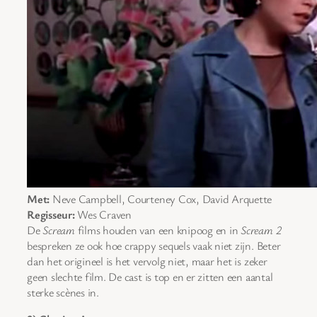
Met:
Neve Campbell, Courteney Cox, David Arquette
Regisseur:
Wes Craven
De
Scream
films houden van een knipoog en in
Scream 2
bespreken ze ook hoe crappy sequels vaak niet zijn. Beter
dan het origineel is het vervolg niet, maar het is zeker
geen slechte film. De cast is top en er zitten een aantal
sterke scènes in.