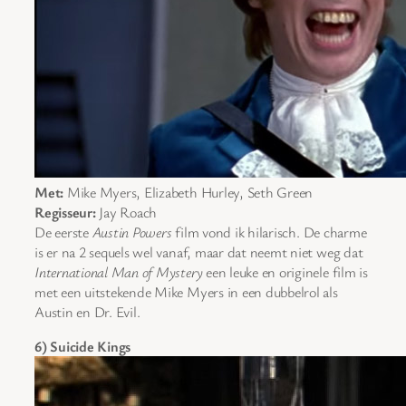
Met:
Mike Myers, Elizabeth Hurley, Seth Green
Regisseur:
Jay Roach
De eerste
Austin Powers
film vond ik hilarisch. De charme
is er na 2 sequels wel vanaf, maar dat neemt niet weg dat
International Man of Mystery
een leuke en originele film is
met een uitstekende Mike Myers in een dubbelrol als
Austin en Dr. Evil.
6) Suicide Kings