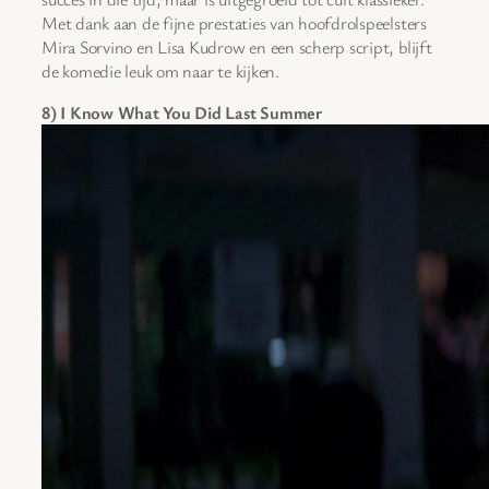
Met dank aan de fijne prestaties van hoofdrolspeelsters
Mira Sorvino en Lisa Kudrow en een scherp script, blijft
de komedie leuk om naar te kijken.
8) I Know What You Did Last Summer