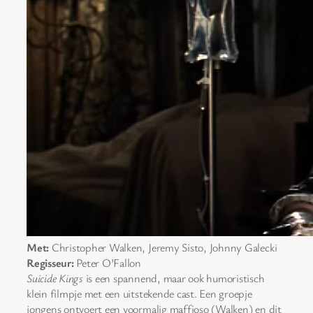
Met:
Christopher Walken, Jeremy Sisto, Johnny Galecki
Regisseur:
Peter O’Fallon
Suicide Kings
is een spannend, maar ook humoristisch
klein filmpje met een uitstekende cast. Een groepje
jongens ontvoert een voormalig maffioso (Walken) en dit