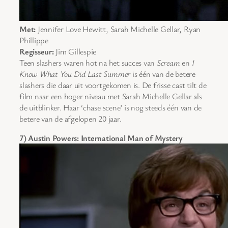
Met:
Jennifer Love Hewitt, Sarah Michelle Gellar, Ryan
Phillippe
Regisseur:
Jim Gillespie
Teen slashers waren hot na het succes van
Scream
en
I
Know What You Did Last Summer
is één van de betere
slashers die daar uit voortgekomen is. De frisse cast tilt de
film naar een hoger niveau met Sarah Michelle Gellar als
de uitblinker. Haar ‘chase scene’ is nog steeds één van de
betere van de afgelopen 20 jaar.
7) Austin Powers: International Man of Mystery