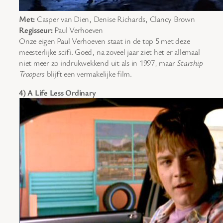
Met:
Casper van Dien, Denise Richards, Clancy Brown
Regisseur:
Paul Verhoeven
Onze eigen Paul Verhoeven staat in de top 5 met deze
meesterlijke scifi. Goed, na zoveel jaar ziet het er allemaal
niet meer zo indrukwekkend uit als in 1997, maar
Starship
Troopers
blijft een vermakelijke film.
4) A Life Less Ordinary