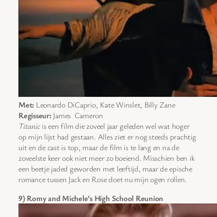
Met:
Leonardo DiCaprio, Kate Winslet, Billy Zane
Regisseur:
James Cameron
Titanic
is een film die zoveel jaar geleden wel wat hoger
op mijn lijst had gestaan. Alles ziet er nog steeds prachtig
uit en de cast is top, maar de film is te lang en na de
zoveelste keer ook niet meer zo boeiend. Misschien ben ik
een beetje jaded geworden met leeftijd, maar de epische
romance tussen Jack en Rose doet nu mijn ogen rollen.
9) Romy and Michele’s High School Reunion