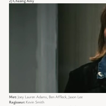
2) Chasing Amy
Met:
Joey Lauren Adams, Ben Affleck, Jason Lee
Regisseur:
Kevin Smith