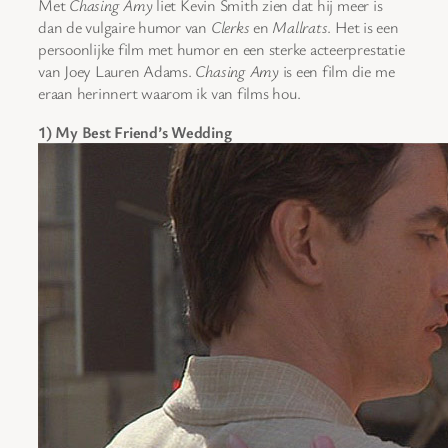
Met
Chasing Amy
liet Kevin Smith zien dat hij meer is
dan de vulgaire humor van
Clerks
en
Mallrats
. Het is een
persoonlijke film met humor en een sterke acteerprestatie
van Joey Lauren Adams.
Chasing Amy
is een film die me
eraan herinnert waarom ik van films hou.
1) My Best Friend’s Wedding