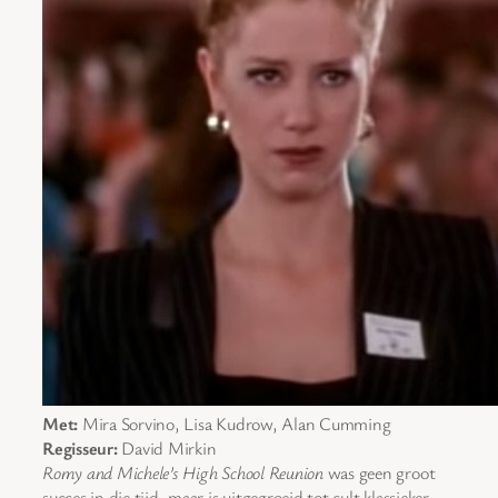
Met:
Mira Sorvino, Lisa Kudrow, Alan Cumming
Regisseur:
David Mirkin
Romy and Michele’s High School Reunion
was geen groot
succes in die tijd, maar is uitgegroeid tot cult klassieker.