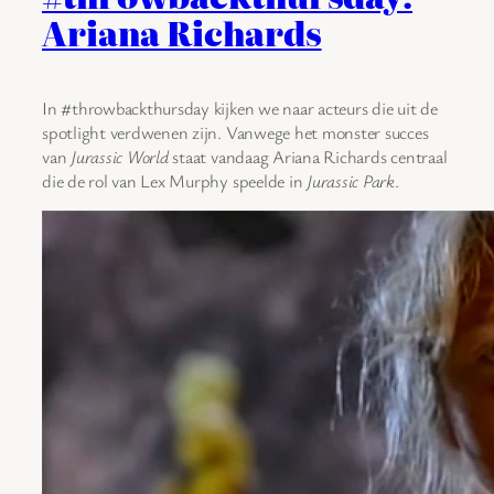
Ariana Richards
In #throwbackthursday kijken we naar acteurs die uit de
spotlight verdwenen zijn. Vanwege het monster succes
van
Jurassic World
staat vandaag Ariana Richards centraal
die de rol van Lex Murphy speelde in
Jurassic Park
.