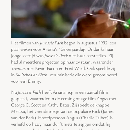
Het filmen van
Jurassic Park
begon in augustus 1992, een
paar weken voor Ariana’s 13e verjaardag. Ondanks haar
jonge leeftijd was
Jurassic Park
niet haar eerste film. Zij
had al meerdere projecten op haar cv staan, waaronder
Tremors
met Kevin Bacon en Fred Ward. Ook speelde zij
in
Switched at Birth
, een miniserie die werd genomineerd
voor een Emmy.
Na
Jurassic Park
heeft Ariana nog in een aantal films
gespeeld, waaronder in de coming of age film
Angus
met
George C. Scott en Kathy Bates. Zij speelt de knappe
Melissa, het vriendinnetje van de populaire Rick (James
van der Beek). Hoofdpersoon Angus (Charlie Talbot) is
verliefd op haar, maar durft niets te zeggen omdat hij