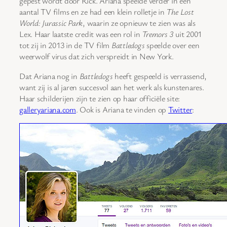
gepest wordt door Rick. Ariana speelde verder in een
aantal TV films en ze had een klein rolletje in
The Lost
World: Jurassic Park
, waarin ze opnieuw te zien was als
Lex. Haar laatste credit was een rol in
Tremors 3
uit 2001
tot zij in 2013 in de TV film
Battledogs
speelde over een
weerwolf virus dat zich verspreidt in New York.
Dat Ariana nog in
Battledogs
heeft gespeeld is verrassend,
want zij is al jaren succesvol aan het werk als kunstenares.
Haar schilderijen zijn te zien op haar officiële site:
galleryariana.com
. Ook is Ariana te vinden op
Twitter
: