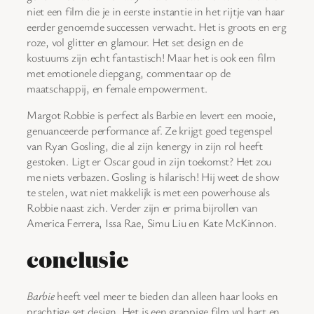
niet een film die je in eerste instantie in het rijtje van haar
eerder genoemde successen verwacht. Het is groots en erg
roze, vol glitter en glamour. Het set design en de
kostuums zijn echt fantastisch! Maar het is ook een film
met emotionele diepgang, commentaar op de
maatschappij, en female empowerment.
Margot Robbie is perfect als Barbie en levert een mooie,
genuanceerde performance af. Ze krijgt goed tegenspel
van Ryan Gosling, die al zijn kenergy in zijn rol heeft
gestoken. Ligt er Oscar goud in zijn toekomst? Het zou
me niets verbazen. Gosling is hilarisch! Hij weet de show
te stelen, wat niet makkelijk is met een powerhouse als
Robbie naast zich. Verder zijn er prima bijrollen van
America Ferrera, Issa Rae, Simu Liu en Kate McKinnon.
conclusie
Barbie
heeft veel meer te bieden dan alleen haar looks en
prachtige set design. Het is een grappige film vol hart en