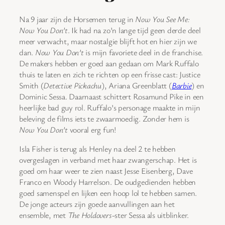
Na 9 jaar zijn de Horsemen terug in
Now You See Me:
Now You Don’t
. Ik had na zo’n lange tijd geen derde deel
meer verwacht, maar nostalgie blijft hot en hier zijn we
dan.
Now You Don’t
is mijn favoriete deel in de franchise.
De makers hebben er goed aan gedaan om Mark Ruffalo
thuis te laten en zich te richten op een frisse cast: Justice
Smith (
Detective Pickachu
), Ariana Greenblatt (
Barbie
) en
Dominic Sessa. Daarnaast schittert Rosamund Pike in een
heerlijke bad guy rol. Ruffalo’s personage maakte in mijn
beleving de films iets te zwaarmoedig. Zonder hem is
Now You Don’t
vooral erg fun!
Isla Fisher is terug als Henley na deel 2 te hebben
overgeslagen in verband met haar zwangerschap. Het is
goed om haar weer te zien naast Jesse Eisenberg, Dave
Franco en Woody Harrelson. De oudgedienden hebben
goed samenspel en lijken een hoop lol te hebben samen.
De jonge acteurs zijn goede aanvullingen aan het
ensemble, met
The Holdovers
-ster Sessa als uitblinker.