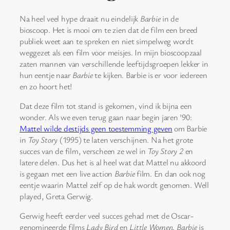
Na heel veel hype draait nu eindelijk
Barbie
in de
bioscoop. Het is mooi om te zien dat de film een breed
publiek weet aan te spreken en niet simpelweg wordt
weggezet als een film voor meisjes. In mijn bioscoopzaal
zaten mannen van verschillende leeftijdsgroepen lekker in
hun eentje naar
Barbie
te kijken. Barbie is er voor iedereen
en zo hoort het!
Dat deze film tot stand is gekomen, vind ik bijna een
wonder. Als we even terug gaan naar begin jaren ’90:
Mattel wilde destijds geen toestemming geven
om Barbie
in
Toy Story
(1995) te laten verschijnen. Na het grote
succes van de film, verscheen ze wel in
Toy Story 2
en
latere delen. Dus het is al heel wat dat Mattel nu akkoord
is gegaan met een live action
Barbie
film. En dan ook nog
eentje waarin Mattel zelf op de hak wordt genomen. Well
played, Greta Gerwig.
Gerwig heeft eerder veel succes gehad met de Oscar-
genomineerde films
Lady Bird
en
Little Women
.
Barbie
is