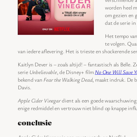
worden heel me
om gezien en g
dat de serie i
Het tempo va
te volgen. Qua 
van iedere aflevering. Het is trieste en shockerende s
Kaitlyn Dever is – zoals altijd! – fantastisch als Belle
serie
Unbelievable
, de Disney+ film
No One Will Save Y
bekend van
Fear the Walking Dead
, maakt indruk. De 
Davis.
Apple Cider Vinegar
dient als een goede waarschuwing in 
enige redmiddel en vertrouw niet blind op knappe infl
conclusie
Apple Cider Vinegar
is een must watch op Netflix!