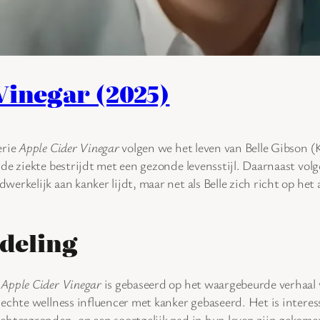
Vinegar (2025)
erie
Apple Cider Vinegar
volgen we het leven van Belle Gibson (K
n de ziekte bestrijdt met een gezonde levensstijl. Daarnaast vo
werkelijk aan kanker lijdt, maar net als Belle zich richt op het
deling
!
Apple Cider Vinegar
is gebaseerd op het waargebeurde verhaal 
n echte wellness influencer met kanker gebaseerd. Het is intere
achtergronden, op een soortgelijk pad in hun leven zijn geko