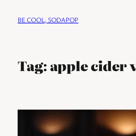
Ga
naar
BE COOL, SODAPOP
de
inhoud
Tag:
apple cider 