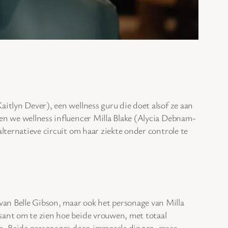
aitlyn Dever), een wellness guru die doet alsof ze aan
lgen we wellness influencer Milla Blake (Alycia Debnam-
 alternatieve circuit om haar ziekte onder controle te
van Belle Gibson, maar ook het personage van Milla
ssant om te zien hoe beide vrouwen, met totaal
men. Beide personages doen immorele dingen, maar