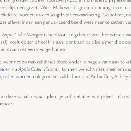
nselijk neergezet. Waar Milla wordt geleid door angst om haar
eliefd te worden na een jeugd vol verwaarlozing. Geloof me, ner
n zes afleveringen een genuanceerd beeld weet neer te zetten v
n
Apple Cider Vinegar
is heel vlot. Er gebeurt veel, het wisselt 
stijl voelt de serie heel fris aan, denk aan de disclaimer die d
erie, maar met een vleugje humor.
. Ze weet net zo makkelijk het bloed onder je nagels vandaan te k
ou
en nu
Apple Cider Vinegar
, kunnen we echt niet meer om de
bijrollen worden ook goed vervuld, door o.a. Aisha Dee, Ashle
deze social media tijden; geloof niet alles wat je leest of ziet.
uencers.