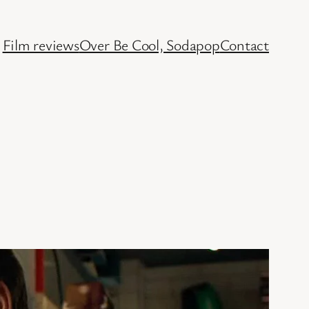
Film reviews
Over Be Cool, Sodapop
Contact