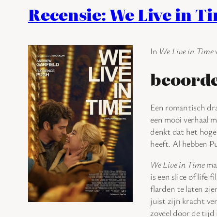
Recensie: We Live in T
In
We Live in Time
beoorde
Een romantisch dr
een mooi verhaal me
denkt dat het hoge
heeft. Al hebben Pu
We Live in Time
maa
is een slice of lif
flarden te laten zie
juist zijn kracht v
zoveel door de tijd