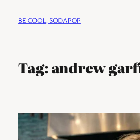
Ga
naar
BE COOL, SODAPOP
de
inhoud
Tag:
andrew garf