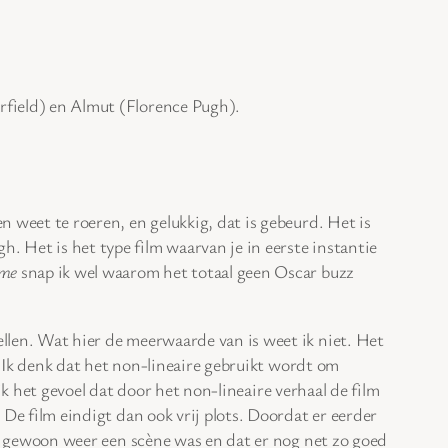
rfield) en Almut (Florence Pugh).
en weet te roeren, en gelukkig, dat is gebeurd. Het is
. Het is het type film waarvan je in eerste instantie
ime
snap ik wel waarom het totaal geen Oscar buzz
llen. Wat hier de meerwaarde van is weet ik niet. Het
n. Ik denk dat het non-lineaire gebruikt wordt om
k het gevoel dat door het non-lineaire verhaal de film
 De film eindigt dan ook vrij plots. Doordat er eerder
het gewoon weer een scène was en dat er nog net zo goed