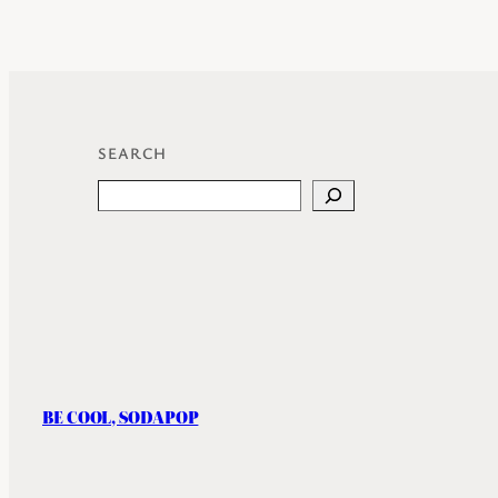
SEARCH
Search
BE COOL, SODAPOP