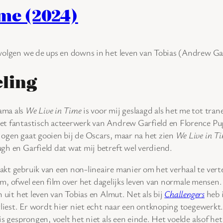
ime (2024)
volgen we de ups en downs in het leven van Tobias (Andrew Ga
ling
ama als
We Live in Time
is voor mij geslaagd als het me tot tran
t fantastisch acteerwerk van Andrew Garfield en Florence Pugh
 ogen gaat gooien bij de Oscars, maar na het zien
We Live in T
gh en Garfield dat wat mij betreft wel verdiend.
kt gebruik van een non-lineaire manier om het verhaal te verte
e film, ofwel een film over het dagelijks leven van normale mense
n uit het leven van Tobias en Almut. Net als bij
Challengers
heb i
erliest. Er wordt hier niet echt naar een ontknoping toegewerkt.
 is gesprongen, voelt het niet als een einde. Het voelde alsof 