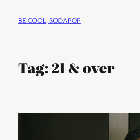
Ga
naar
BE COOL, SODAPOP
de
inhoud
Tag:
21 & over