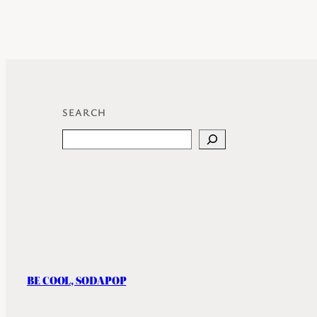
SEARCH
Search
BE COOL, SODAPOP