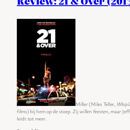
Review: 21 & Over (201
Miller (Miles Teller,
Whipl
films) bij hem op de stoep. Zij willen feesten, maar Jeff
leidt tot meer.