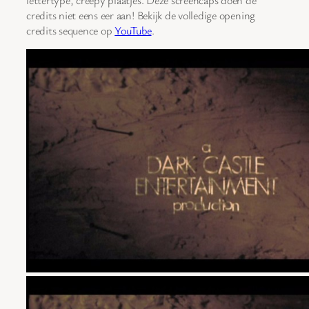
lettertype, creepy plaatjes. Deze screencaps doen de
credits niet eens eer aan! Bekijk de volledige opening
credits sequence op
YouTube
.