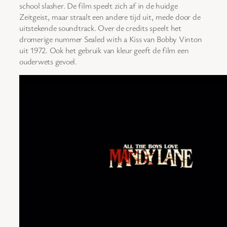
school slasher. De film speelt zich af in de huidge
Zeitgeist, maar straalt een andere tijd uit, mede door de
uitstekende soundtrack. Over de credits speelt het
dromerige nummer Sealed with a Kiss van Bobby Vinton
uit 1972. Ook het gebruik van kleur geeft de film een
ouderwets gevoel.