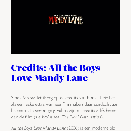
Credits: All the Boys
Love Mandy Lane
Sinds
Scream
let ik erg op de credits van films. Ik zie het
als een leuke extra wanneer filmmakers daar aandacht aan
besteden. In sommige gevallen zijn de credits zelfs beter
dan de film (zie
Wolverine
,
The Final Destination
).
All the Boys Love Mandy Lane
(2006) is een moderne old