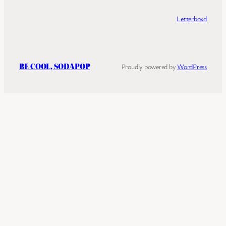
Letterboxd
BE COOL, SODAPOP
Proudly powered by
WordPress