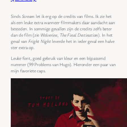
Sinds
Scream
let ik erg op de credits van films. Ik zie het
als een leuke extra wanneer filmmakers daar aandacht aan
besteden. In sommige gevallen zijn de credits zelfs beter
dan de film (zie
Wolverine
,
The Final Destination
). In het
geval van
Fright Night
leverde het in ieder geval een halve
ster extra op.
Leuke font, goed gebruik van kleur en een bijpassend
nummer (99 Problems van Hugo). Hieronder een paar van
mijn favoriete caps.