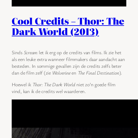
Cool Credits – Thor: The
Dark World (2013)
Sinds
Scream
let ik erg op de credits van films. Ik zie het
als een leuke extra wanneer filmmakers daar aandacht aan
besteden. In sommige gevallen zijn de credits zelfs beter
dan de film zelf (zie
Wolverine
en
The Final Destination
).
Hoewel ik
Thor: The Dark World
niet zo’n goede film
vind, kan ik de credits wel waarderen.